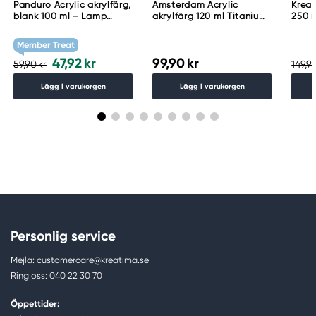
Panduro Acrylic akrylfärg,
Amsterdam Acrylic
Kreat
blank 100 ml – Lamp
akrylfärg 120 ml Titanium
250 m
black
White 105
PW 6
Member Treat
47,92 kr
99,90 kr
59,90 kr
149,90
Lägg i varukorgen
Lägg i varukorgen
Personlig service
Mejla: customercare@kreatima.se
Ring oss: 040 22 30 70
Öppettider: