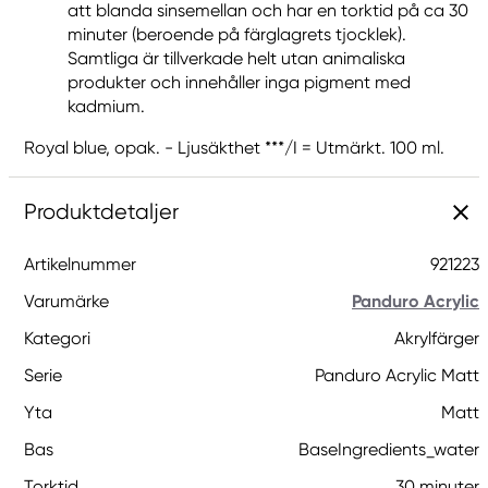
att blanda sinsemellan och har en torktid på ca 30
minuter (beroende på färglagrets tjocklek).
Samtliga är tillverkade helt utan animaliska
produkter och innehåller inga pigment med
kadmium.
Royal blue, opak. - Ljusäkthet ***/I = Utmärkt. 100 ml.
Produktdetaljer
Artikelnummer
921223
Varumärke
Panduro Acrylic
Kategori
Akrylfärger
Serie
Panduro Acrylic Matt
Yta
Matt
Bas
BaseIngredients_water
Torktid
30 minuter