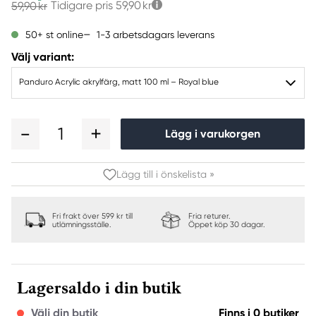
Tidigare pris
59,90 kr
59,90 kr
1-3 arbetsdagars leverans
50+ st online
Välj variant:
Panduro Acrylic akrylfärg, matt 100 ml – Royal blue
1
Lägg i varukorgen
Lägg till i önskelista »
Fri frakt över 599 kr till
Fria returer.
utlämningsställe.
Öppet köp 30 dagar.
Lagersaldo i din butik
Välj din butik
Finns i 0 butiker