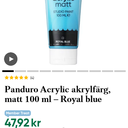
(4
)
Panduro Acrylic akrylfärg,
matt 100 ml – Royal blue
Member Treat
47,92 kr