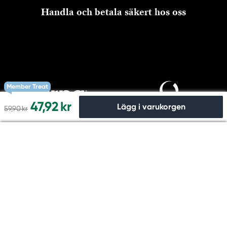
Handla och betala säkert hos oss
Member Treat
47,92 kr
Lägg i varukorgen
59,90 kr
Till kassan
Copyright © Panduro 2026. Kreatima, Org.nr. 556073-6356