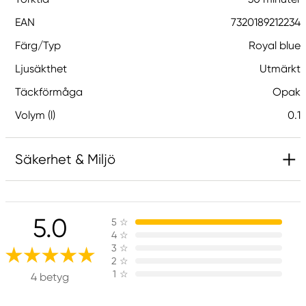
EAN
7320189212234
Färg/Typ
Royal blue
Ljusäkthet
Utmärkt
Täckförmåga
Opak
Volym (l)
0.1
Säkerhet & Miljö
Ansvarig EU
5.0
5
☆
Panduro Acrylic
4
☆
Panduro
3
☆
205 14 Malmö, Sweden
2
☆
1
☆
www.panduro.com
4 betyg
+46 (04) 22 30 70