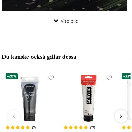
Du kanske också gillar dessa
-20%
-33
(7
)
(17
)