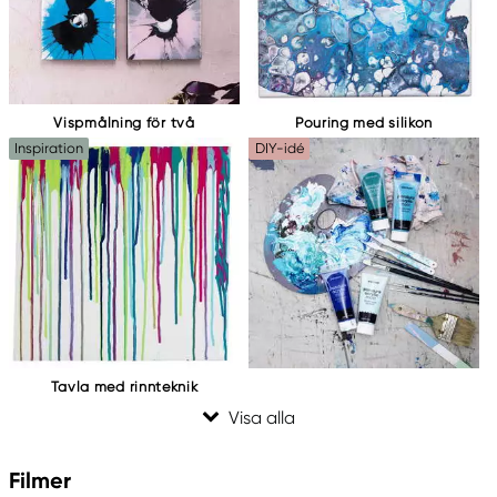
Vispmålning för två
Pouring med silikon
Inspiration
DIY-idé
Tavla med rinnteknik
Filmer