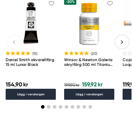
-20%
(15
)
(20
)
Daniel Smith akvarellfärg
Winsor & Newton Galeria
Copic
15 ml Lunar Black
akrylfärg 500 ml Titanium
Loqu
White 644
154,90 kr
159,92 kr
119,
199,90 kr
Lägg i varukorgen
Lägg i varukorgen