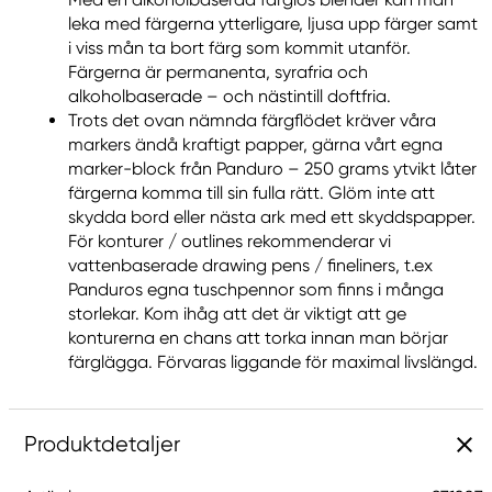
leka med färgerna ytterligare, ljusa upp färger samt
i viss mån ta bort färg som kommit utanför.
Färgerna är permanenta, syrafria och
alkoholbaserade – och nästintill doftfria.
Trots det ovan nämnda färgflödet kräver våra
markers ändå kraftigt papper, gärna vårt egna
marker-block från Panduro – 250 grams ytvikt låter
färgerna komma till sin fulla rätt. Glöm inte att
skydda bord eller nästa ark med ett skyddspapper.
För konturer / outlines rekommenderar vi
vattenbaserade drawing pens / fineliners, t.ex
Panduros egna tuschpennor som finns i många
storlekar. Kom ihåg att det är viktigt att ge
konturerna en chans att torka innan man börjar
färglägga. Förvaras liggande för maximal livslängd.
Produktdetaljer