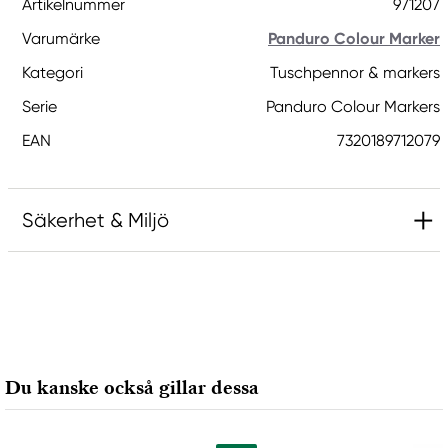
Artikelnummer
971207
Varumärke
Panduro Colour Marker
Kategori
Tuschpennor & markers
Serie
Panduro Colour Markers
EAN
7320189712079
Säkerhet & Miljö
Ansvarig EU
Panduro Colour Marker
Panduro
205 14 Malmö, Sweden
Du kanske också gillar dessa
www.panduro.com
+46 (04) 22 30 70