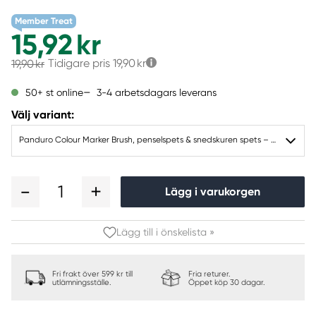
Member Treat
15,92 kr
Tidigare pris
19,90 kr
19,90 kr
3-4 arbetsdagars leverans
50+ st online
Välj variant:
Panduro Colour Marker Brush, penselspets & snedskuren spets – Cool grey 5 CG5
1
Lägg i varukorgen
Lägg till i önskelista »
Fri frakt över 599 kr till
Fria returer.
utlämningsställe.
Öppet köp 30 dagar.