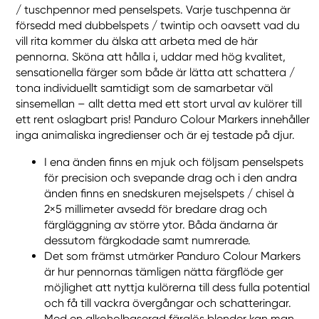
/ tuschpennor med penselspets. Varje tuschpenna är
försedd med dubbelspets / twintip och oavsett vad du
vill rita kommer du älska att arbeta med de här
pennorna. Sköna att hålla i, uddar med hög kvalitet,
sensationella färger som både är lätta att schattera /
tona individuellt samtidigt som de samarbetar väl
sinsemellan – allt detta med ett stort urval av kulörer till
ett rent oslagbart pris! Panduro Colour Markers innehåller
inga animaliska ingredienser och är ej testade på djur.
I ena änden finns en mjuk och följsam penselspets
för precision och svepande drag och i den andra
änden finns en snedskuren mejselspets / chisel à
2×5 millimeter avsedd för bredare drag och
färgläggning av större ytor. Båda ändarna är
dessutom färgkodade samt numrerade.
Det som främst utmärker Panduro Colour Markers
är hur pennornas tämligen nätta färgflöde ger
möjlighet att nyttja kulörerna till dess fulla potential
och få till vackra övergångar och schatteringar.
Med en alkoholbaserad färglös blender kan man