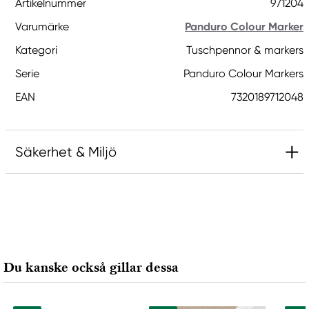
Artikelnummer
971204
Varumärke
Panduro Colour Marker
Kategori
Tuschpennor & markers
Serie
Panduro Colour Markers
EAN
7320189712048
Säkerhet & Miljö
Ansvarig EU
Panduro Colour Marker
Panduro
205 14 Malmö, Sweden
Du kanske också gillar dessa
www.panduro.com
+46 (04) 22 30 70