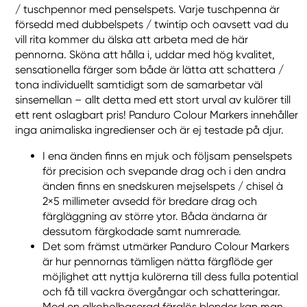
/ tuschpennor med penselspets. Varje tuschpenna är
försedd med dubbelspets / twintip och oavsett vad du
vill rita kommer du älska att arbeta med de här
pennorna. Sköna att hålla i, uddar med hög kvalitet,
sensationella färger som både är lätta att schattera /
tona individuellt samtidigt som de samarbetar väl
sinsemellan – allt detta med ett stort urval av kulörer till
ett rent oslagbart pris! Panduro Colour Markers innehåller
inga animaliska ingredienser och är ej testade på djur.
I ena änden finns en mjuk och följsam penselspets
för precision och svepande drag och i den andra
änden finns en snedskuren mejselspets / chisel à
2×5 millimeter avsedd för bredare drag och
färgläggning av större ytor. Båda ändarna är
dessutom färgkodade samt numrerade.
Det som främst utmärker Panduro Colour Markers
är hur pennornas tämligen nätta färgflöde ger
möjlighet att nyttja kulörerna till dess fulla potential
och få till vackra övergångar och schatteringar.
Med en alkoholbaserad färglös blender kan man