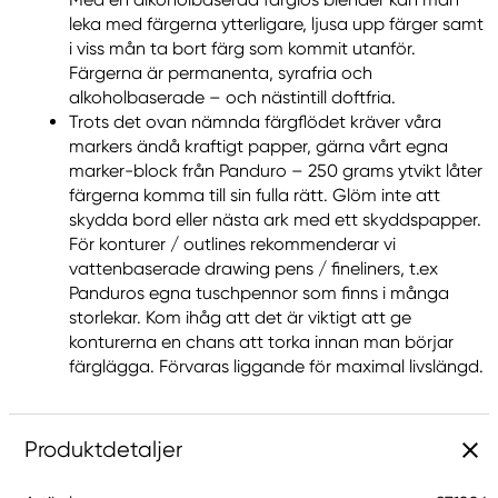
leka med färgerna ytterligare, ljusa upp färger samt
i viss mån ta bort färg som kommit utanför.
Färgerna är permanenta, syrafria och
alkoholbaserade – och nästintill doftfria.
Trots det ovan nämnda färgflödet kräver våra
markers ändå kraftigt papper, gärna vårt egna
marker-block från Panduro – 250 grams ytvikt låter
färgerna komma till sin fulla rätt. Glöm inte att
skydda bord eller nästa ark med ett skyddspapper.
För konturer / outlines rekommenderar vi
vattenbaserade drawing pens / fineliners, t.ex
Panduros egna tuschpennor som finns i många
storlekar. Kom ihåg att det är viktigt att ge
konturerna en chans att torka innan man börjar
färglägga. Förvaras liggande för maximal livslängd.
Produktdetaljer