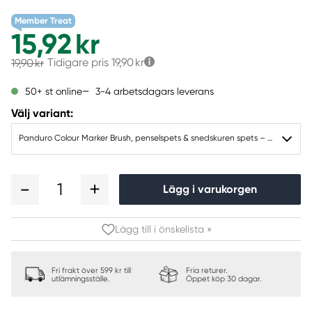
Member Treat
15,92 kr
Tidigare pris
19,90 kr
19,90 kr
3-4 arbetsdagars leverans
50+ st online
Välj variant:
Panduro Colour Marker Brush, penselspets & snedskuren spets – Warm grey 9 WG9
1
Lägg i varukorgen
Lägg till i önskelista »
Fri frakt över 599 kr till
Fria returer.
utlämningsställe.
Öppet köp 30 dagar.