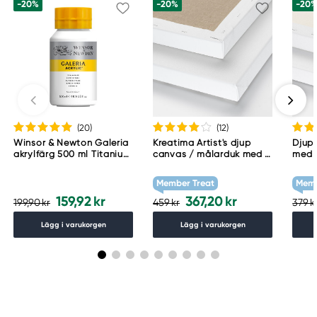
-20%
-20%
-20
(20
)
(12
)
Winsor & Newton Galeria
Kreatima Artist's djup
Djup
akrylfärg 500 ml Titanium
canvas / målarduk med 4
med 3
White 644
cm djup – 60×80 cm, 300
cm
g/m²
Member Treat
Memb
159,92 kr
367,20 kr
199,90 kr
459 kr
379 k
Lägg i varukorgen
Lägg i varukorgen