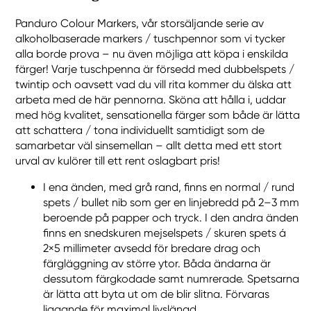
Panduro Colour Markers, vår storsäljande serie av
alkoholbaserade markers / tuschpennor som vi tycker
alla borde prova – nu även möjliga att köpa i enskilda
färger! Varje tuschpenna är försedd med dubbelspets /
twintip och oavsett vad du vill rita kommer du älska att
arbeta med de här pennorna. Sköna att hålla i, uddar
med hög kvalitet, sensationella färger som både är lätta
att schattera / tona individuellt samtidigt som de
samarbetar väl sinsemellan – allt detta med ett stort
urval av kulörer till ett rent oslagbart pris!
I ena änden, med grå rand, finns en normal / rund
spets / bullet nib som ger en linjebredd på 2–3 mm
beroende på papper och tryck. I den andra änden
finns en snedskuren mejselspets / skuren spets á
2×5 millimeter avsedd för bredare drag och
färgläggning av större ytor. Båda ändarna är
dessutom färgkodade samt numrerade. Spetsarna
är lätta att byta ut om de blir slitna. Förvaras
liggande för maximal livslängd.