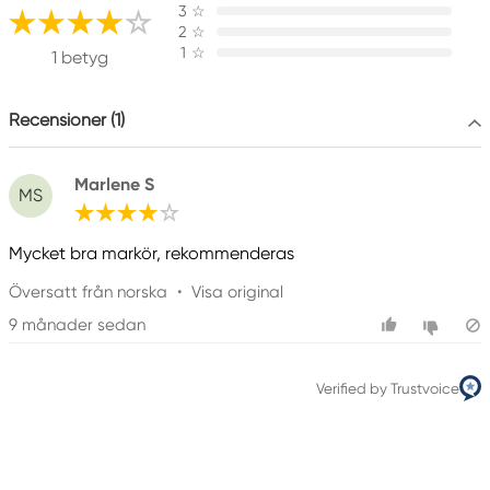
Panduro
3
☆
205 14 Malmö, Sweden
2
☆
1
☆
www.panduro.com
1 betyg
+46 (04) 22 30 70
Recensioner (1)
Marlene S
MS
Mycket bra markör, rekommenderas
Översatt från norska
•
Visa original
9 månader sedan
Verified by Trustvoice