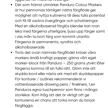
Det som främst utmärker Panduro Colour Markers
är hur pennornas tämligen nätta färgflöde ger
möjlighet att nyttja kulörerna till dess fulla potential
och få till vackra övergångar och schatteringar.
Med en alkoholbaserad färglös blender kan man
leka med färgerna ytterligare, ljusa upp färger samt
i viss mån ta bort färg som kommit utanför.
Färgerna är permanenta, syrafria och
alkoholbaserade.
Trots det ovan nämnda färgflödet kräver våra
markers ändå kraftigt papper, gärna vårt eget
marker-block från Panduro – 250 grams ytvikt låter
färgerna komma till sin fulla rätt. Glöm inte att
skydda bord eller nästa ark med ett skyddspapper.
För konturer / outlines rekommenderar vi
vattenbaserade drawing pens / fineliners, t.ex
Panduros egna tuschpennor som finns i många
storlekar. Kom ihåg att det är viktigt att ge
konturerna en chans att torka innan du börjar
färglägga.