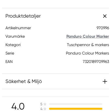
Produktdetaljer
Artikelnummer
970996
Varumärke
Panduro Colour Marker
Kategori
Tuschpennor & markers
Serie
Panduro Colour Markers
EAN
7320189709963
Säkerhet & Miljö
Ansvarig EU
4.0
5
☆
Panduro Colour Marker
4
☆