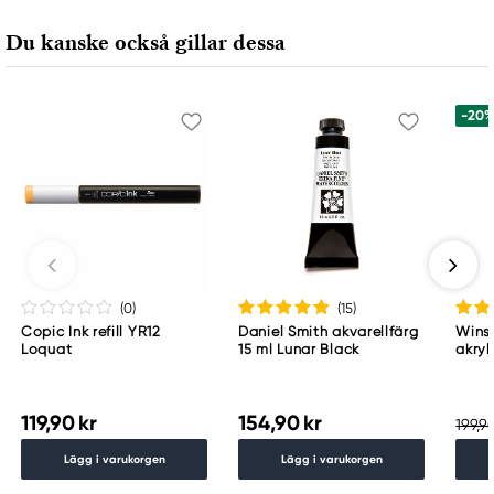
Du kanske också gillar dessa
-20
(0
)
(15
)
Copic Ink refill YR12
Daniel Smith akvarellfärg
Wins
Loquat
15 ml Lunar Black
akryl
Whit
119,90 kr
154,90 kr
199,90
Lägg i varukorgen
Lägg i varukorgen