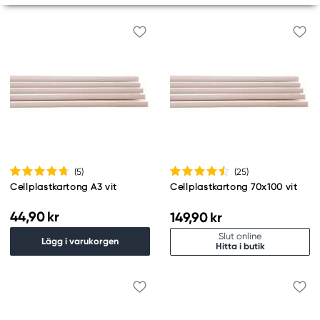
(5
)
(25
)
Cellplastkartong A3 vit
Cellplastkartong 70x100 vit
44,90 kr
149,90 kr
Slut online
Lägg i varukorgen
Hitta i butik