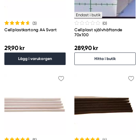
Endast i butik
(3
)
(0
)
Cellplastkartong A4 Svart
Cellplast självhäftande
70x100
29,90 kr
289,90 kr
Lägg i varukorgen
Hitta i butik
(5
)
(4
)