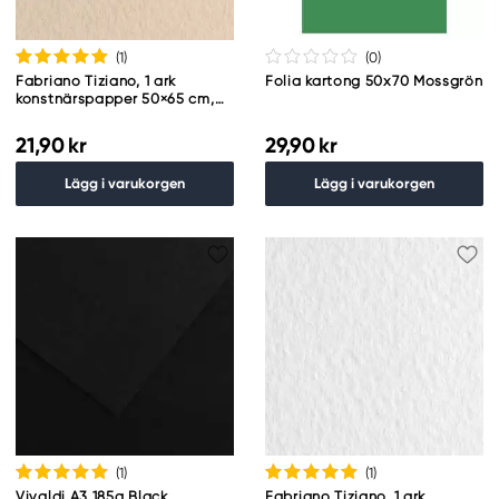
(1
)
(0
)
Fabriano Tiziano, 1 ark
Folia kartong 50x70 Mossgrön
konstnärspapper 50×65 cm,
160 g/m² – Avorio
21,90 kr
29,90 kr
Lägg i varukorgen
Lägg i varukorgen
(1
)
(1
)
Vivaldi A3 185g Black
Fabriano Tiziano, 1 ark