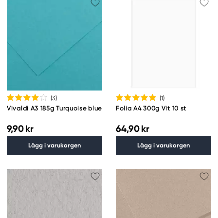
(3
)
(1
)
Vivaldi A3 185g Turquoise blue
Folia A4 300g Vit 10 st
9,90 kr
64,90 kr
Lägg i varukorgen
Lägg i varukorgen