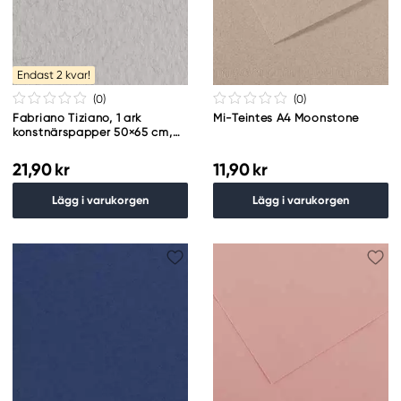
Endast 2 kvar!
(0
)
(0
)
Fabriano Tiziano, 1 ark
Mi-Teintes A4 Moonstone
konstnärspapper 50×65 cm,
160 g/m² – Nebbia
21,90 kr
11,90 kr
Lägg i varukorgen
Lägg i varukorgen