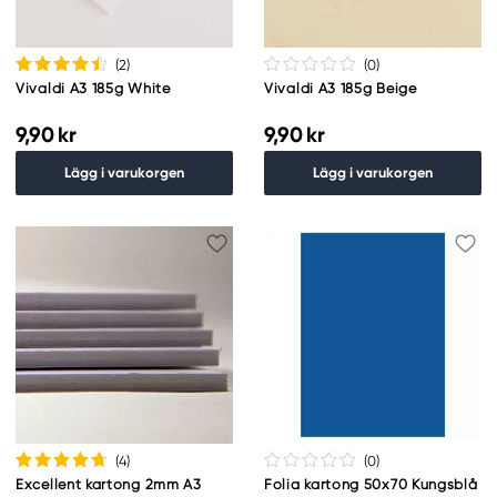
(2
)
(0
)
Vivaldi A3 185g White
Vivaldi A3 185g Beige
9,90 kr
9,90 kr
Lägg i varukorgen
Lägg i varukorgen
(4
)
(0
)
Excellent kartong 2mm A3
Folia kartong 50x70 Kungsblå