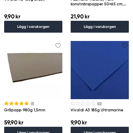
konstnärspapper 50×65 cm,
160 g/m² – Bianco
9,90 kr
21,90 kr
Lägg i varukorgen
Lägg i varukorgen
(1
)
(0
)
Gråpapp 980g 1,5mm
Vivaldi A3 185g Ultramarine
59,90 kr
9,90 kr
Lägg i varukorgen
Lägg i varukorgen