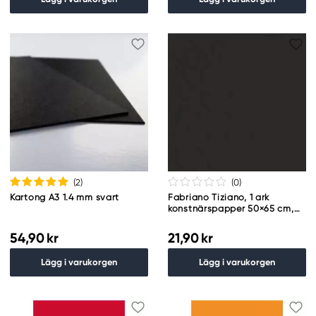
(2
)
(0
)
Kartong A3 1.4 mm svart
Fabriano Tiziano, 1 ark
konstnärspapper 50×65 cm,
160 g/m² – Nero
54,90 kr
21,90 kr
Lägg i varukorgen
Lägg i varukorgen