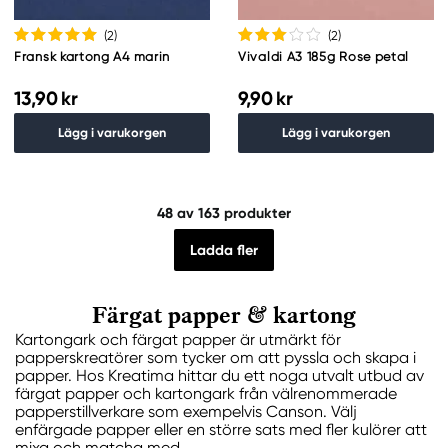
(2
)
(2
)
Fransk kartong A4 marin
Vivaldi A3 185g Rose petal
13,90 kr
9,90 kr
Lägg i varukorgen
Lägg i varukorgen
48
av 163 produkter
Ladda fler
Färgat papper & kartong
Kartongark och färgat papper är utmärkt för
papperskreatörer som tycker om att pyssla och skapa i
papper. Hos Kreatima hittar du ett noga utvalt utbud av
färgat papper och kartongark från välrenommerade
papperstillverkare som exempelvis Canson. Välj
enfärgade papper eller en större sats med fler kulörer att
mixa och matcha med.