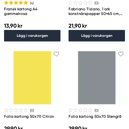
(4
)
(0
)
Fransk kartong A4
Fabriano Tiziano, 1 ark
gammelrosa
konstnärspapper 50×65 cm,
160 g/m² – Crema
13,90 kr
21,90 kr
Lägg i varukorgen
Lägg i varukorgen
(0
)
(0
)
Folia kartong 50x70 Citron
Folia kartong 50x70 Stengrå
29,90 kr
29,90 kr