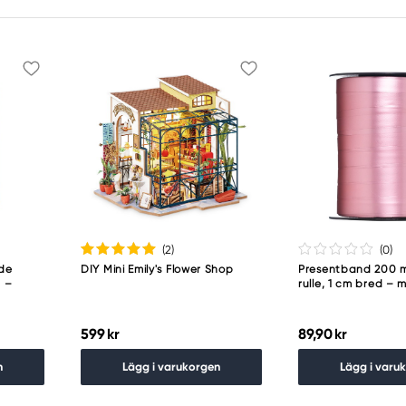
(2
)
(0
)
ade
DIY Mini Emily's Flower Shop
Presentband 200 
a –
rulle, 1 cm bred – m
599 kr
89,90 kr
n
Lägg i varukorgen
Lägg i varu