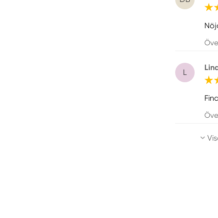
Nöj
Öve
Lin
L
Fin
Öve
Vis