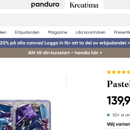
ken
Erbjudanden
Magazine
Lilla konstnären
Presentk
20% på alla canvas! Logga in för att ta del av erbjudandet »
Allt till din kursstart – handla här »
Paste
139,
50+ st on
Välj varian