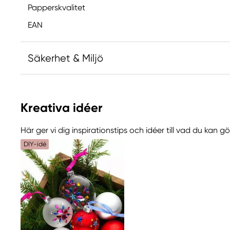
Papperskvalitet
EAN
Säkerhet & Miljö
Ansvarig EU
Kreativa idéer
Panduro Hobby
Panduro
Här ger vi dig inspirationstips och idéer till vad du kan 
205 14 Malmö, Sweden
DIY-idé
www.panduro.com
+46 (04) 22 30 70