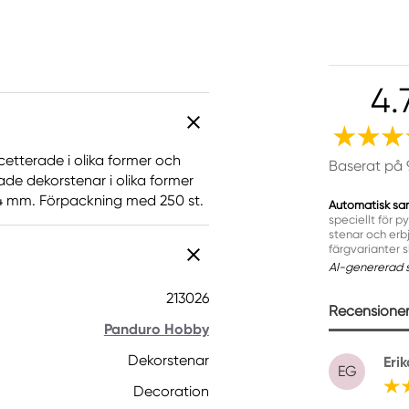
4.
cetterade i olika former och
Baserat på 
gade dekorstenar i olika former
8-14 mm. Förpackning med 250 st.
Automatisk sa
speciellt för p
stenar och erb
färgvarianter s
AI-genererad 
213026
Recensioner 
Panduro Hobby
Dekorstenar
Eri
EG
Decoration