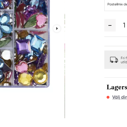
Pastellmix d
1
Fri 
utl
Lagers
Välj di