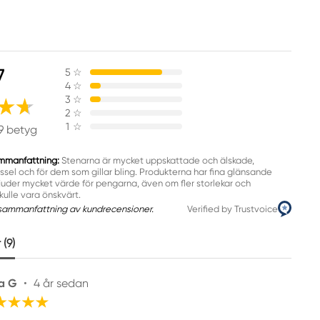
7
5
☆
4
☆
3
☆
2
☆
1
☆
9 betyg
mmanfattning:
Stenarna är mycket uppskattade och älskade,
yssel och för dem som gillar bling. Produkterna har fina glänsande
juder mycket värde för pengarna, även om fler storlekar och
kulle vara önskvärt.
sammanfattning av kundrecensioner.
Verified by Trustvoice
(9)
ka G
•
4 år sedan