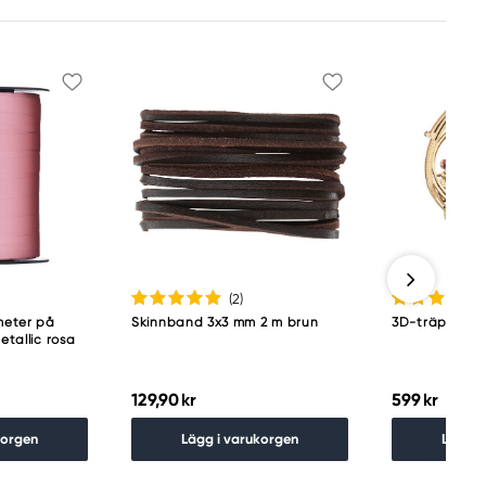
(2
)
meter på
Skinnband 3x3 mm 2 m brun
3D-träpussel 
etallic rosa
129,90 kr
599 kr
korgen
Lägg i varukorgen
Lägg i