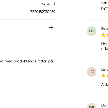
Var
Syrafritt
pyss
7320182130269
Eva
EM
Hade
olik
göra med produkten du tittar på.
Lin
LV
Äls
Dor
DB