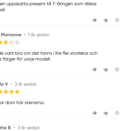
 en uppskatta present till 7-åringen som älskar
el.
 Marianne
•
1 år sedan
 varit bra om det fanns i lite fler storlekar och
a färger för varje modell.
da V
•
3 år sedan
kar dom här stenarna.
the B
•
3 år sedan