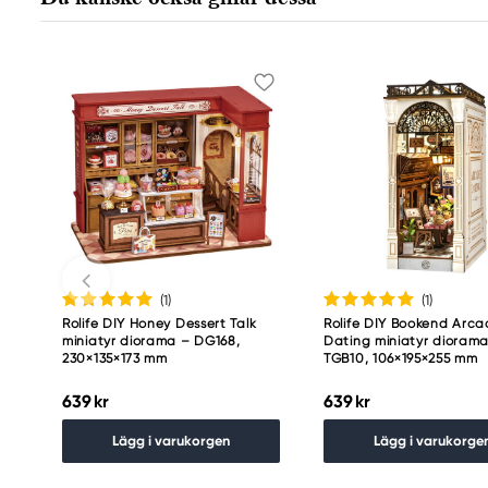
(1
)
(1
)
Rolife DIY Honey Dessert Talk
Rolife DIY Bookend Arc
miniatyr diorama – DG168,
Dating miniatyr dioram
230×135×173 mm
TGB10, 106×195×255 mm
639 kr
639 kr
Lägg i varukorgen
Lägg i varukorge