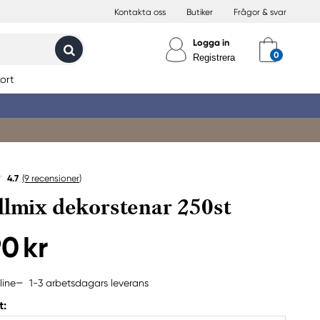
Kontakta oss
Butiker
Frågor & svar
Logga in
Registrera
ort
4.7
(9
recensioner
)
llmix dekorstenar 250st
90 kr
1-3 arbetsdagars leverans
line
t: