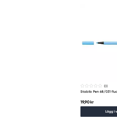
(0
)
Stabilo Pen 68/031 flu
19,90 kr
Lägg i 