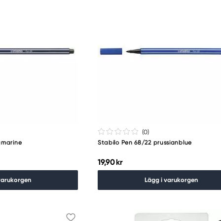
(0
)
amarine
Stabilo Pen 68/22 prussianblue
19,90 kr
varukorgen
Lägg i varukorgen