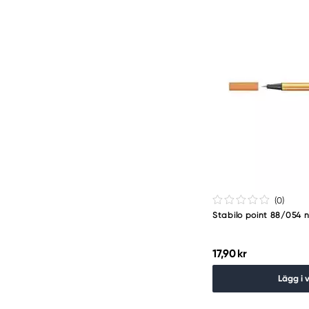
(0
)
Stabilo point 88/054 
17,90 kr
Lägg i 