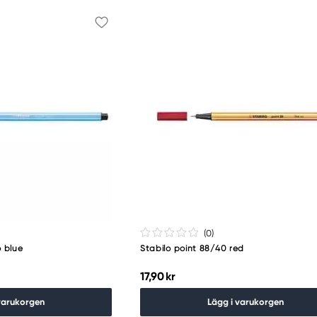
(0
)
o blue
Stabilo point 88/40 red
17,90 kr
varukorgen
Lägg i varukorgen