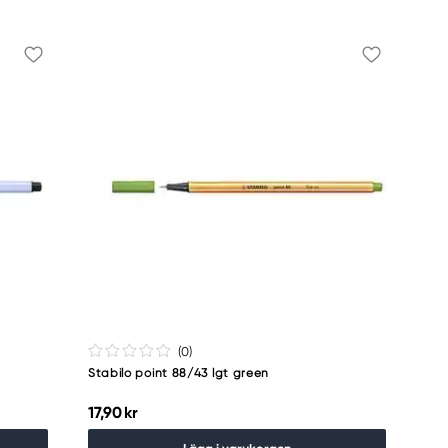
(0
)
Stabilo point 88/43 lgt green
17,90 kr