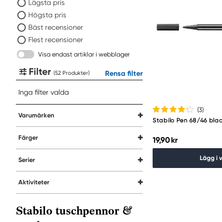
Lägsta pris
Högsta pris
Bäst recensioner
Flest recensioner
Visa endast artiklar i webblager
Filter
Rensa filter
(
Produkter
)
Inga filter valda
(3
)
Varumärken
Stabilo Pen 68/46 bla
Färger
19,90 kr
Lägg i 
Serier
Aktiviteter
Stabilo tuschpennor &