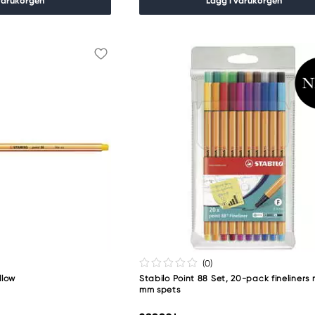
varukorgen
Lägg i varukorgen
(0
)
llow
Stabilo Point 88 Set, 20-pack fineliners
mm spets