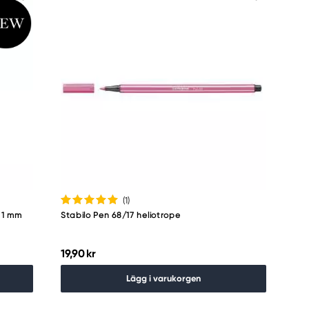
(1
)
 1 mm
Stabilo Pen 68/17 heliotrope
19,90 kr
Lägg i varukorgen