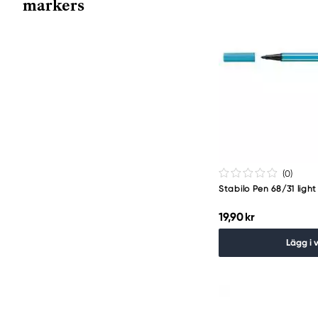
markers
(0
)
Stabilo Pen 68/31 light
19,90 kr
Lägg i 