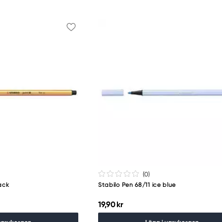
(0
)
ack
Stabilo Pen 68/11 ice blue
19,90 kr