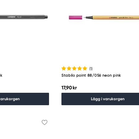
(1
)
ck
Stabilo point 88/056 neon pink
17,90 kr
varukorgen
Lägg i varukorgen