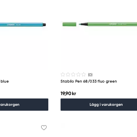
(0
)
 blue
Stabilo Pen 68/033 fluo green
19,90 kr
varukorgen
Lägg i varukorgen