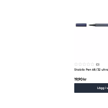
(0
)
Stabilo Pen 68/32 ultr
19,90 kr
Lägg i 