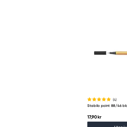
(4
)
Stabilo point 88/46 bl
17,90 kr