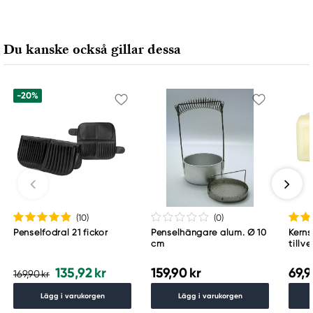
Du kanske också gillar dessa
-20%
(10
)
(0
)
Penselfodral 21 fickor
Penselhängare alum. Ø 10
Kerns
cm
tillv
veget
rengö
135,92 kr
159,90 kr
69,9
169,90 kr
Lägg i varukorgen
Lägg i varukorgen