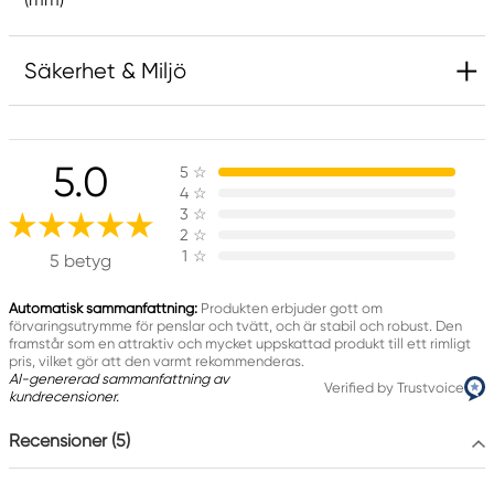
Säkerhet & Miljö
Ansvarig EU
5.0
5
☆
Panduro Hobby
4
☆
Panduro
3
☆
205 14 Malmö, Sweden
2
☆
1
☆
www.panduro.com
5 betyg
+46 (04) 22 30 70
Automatisk sammanfattning:
Produkten erbjuder gott om
förvaringsutrymme för penslar och tvätt, och är stabil och robust. Den
framstår som en attraktiv och mycket uppskattad produkt till ett rimligt
pris, vilket gör att den varmt rekommenderas.
AI-genererad sammanfattning av
Verified by Trustvoice
kundrecensioner.
Recensioner (5)