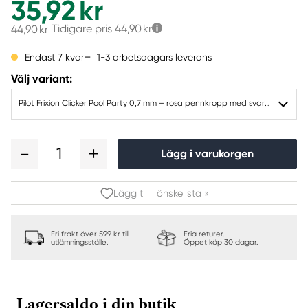
35,92 kr
Tidigare pris
44,90 kr
44,90 kr
1-3 arbetsdagars leverans
Endast 7 kvar
Välj variant:
Pilot Frixion Clicker Pool Party 0,7 mm – rosa pennkropp med svart bläck
1
Lägg i varukorgen
Lägg till i önskelista »
Fri frakt över 599 kr till
Fria returer.
utlämningsställe.
Öppet köp 30 dagar.
Lagersaldo i din butik