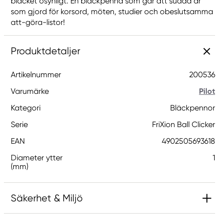
bläcket osynligt. En bläckpenna som går att sudda är
som gjord för korsord, möten, studier och obeslutsamma
att-göra-listor!
Produktdetaljer
Artikelnummer
200536
Varumärke
Pilot
Kategori
Bläckpennor
Serie
FriXion Ball Clicker
EAN
4902505693618
Diameter ytter
1
(mm)
Säkerhet & Miljö