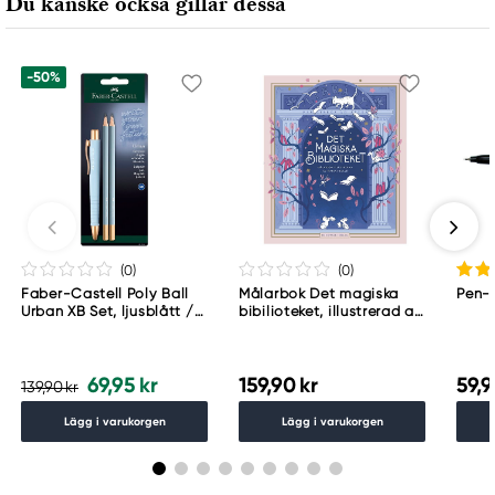
Du kanske också gillar dessa
-50%
(0
)
(0
)
Faber-Castell Poly Ball
Målarbok Det magiska
Pen-T
Urban XB Set, ljusblått /
bibilioteket, illustrerad av
guldigt tema med
Maria Trolle, 78 sidor,
kulspetspenna och
21,8×25,8 cm
blyertspennor
69,95 kr
159,90 kr
59,9
139,90 kr
Lägg i varukorgen
Lägg i varukorgen