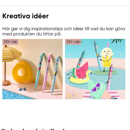
Ansvarig EU
Kreativa idéer
Pilot
Pilot Europé
Här ger vi dig inspirationstips och idéer till vad du kan göra
PAE de la Caille
med produkten du tittar på.
74350 Allonzier-la-Caille, France
DIY-idé
DIY-idé
contactus@piloteurope.com
+33 4 50 08 30 00