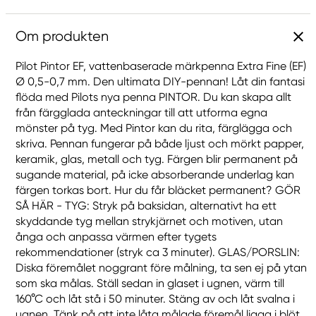
Om produkten
Pilot Pintor EF, vattenbaserade märkpenna Extra Fine (EF)
Ø 0,5-0,7 mm. Den ultimata DIY-pennan! Låt din fantasi
flöda med Pilots nya penna PINTOR. Du kan skapa allt
från färgglada anteckningar till att utforma egna
mönster på tyg. Med Pintor kan du rita, färglägga och
skriva. Pennan fungerar på både ljust och mörkt papper,
keramik, glas, metall och tyg. Färgen blir permanent på
sugande material, på icke absorberande underlag kan
färgen torkas bort. Hur du får bläcket permanent? GÖR
SÅ HÄR - TYG: Stryk på baksidan, alternativt ha ett
skyddande tyg mellan strykjärnet och motiven, utan
ånga och anpassa värmen efter tygets
rekommendationer (stryk ca 3 minuter). GLAS/PORSLIN:
Diska föremålet noggrant före målning, ta sen ej på ytan
som ska målas. Ställ sedan in glaset i ugnen, värm till
160°C och låt stå i 50 minuter. Stäng av och låt svalna i
ugnen. Tänk på att inte låta målade föremål ligga i blöt,