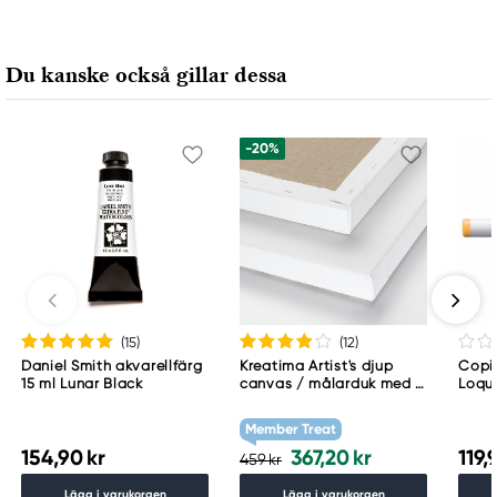
Du kanske också gillar dessa
-20%
(15
)
(12
)
Daniel Smith akvarellfärg
Kreatima Artist's djup
Copic
15 ml Lunar Black
canvas / målarduk med 4
Loqu
cm djup – 60×80 cm, 300
g/m²
Member Treat
154,90 kr
367,20 kr
119,
459 kr
Lägg i varukorgen
Lägg i varukorgen