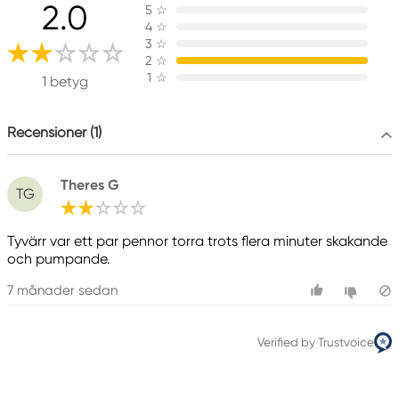
2.0
5
☆
Pilot
4
☆
Pilot Europé
3
☆
PAE de la Caille
2
☆
1
☆
74350 Allonzier-la-Caille, France
1 betyg
contactus@piloteurope.com
+33 4 50 08 30 00
Recensioner (1)
Theres G
TG
Tyvärr var ett par pennor torra trots flera minuter skakande
och pumpande.
7 månader sedan
Verified by Trustvoice