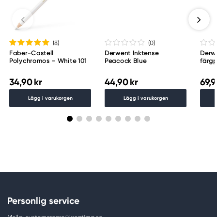
(8
)
(0
)
Faber-Castell
Derwent Inktense
Derwe
Polychromos – White 101
Peacock Blue
färg
34,90 kr
44,90 kr
69,9
Lägg i varukorgen
Lägg i varukorgen
Personlig service