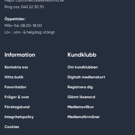
Mejla: customercare@kreatima.se
Ring oss: 040 22 30 70
Öppettider:
Mån-fre: 08.00-18.00
Lör-, sön- & helgdag: stängt
Information
Kundklubb
Kontakta oss
Om kundklubben
Hitta butik
Digitalt medlemskort
Favoritsidor
Registrera dig
Frågor & svar
Glömt lösenord
Företagskund
Medlemsvillkor
Integritetspolicy
Medlemsförmåner
Cookies