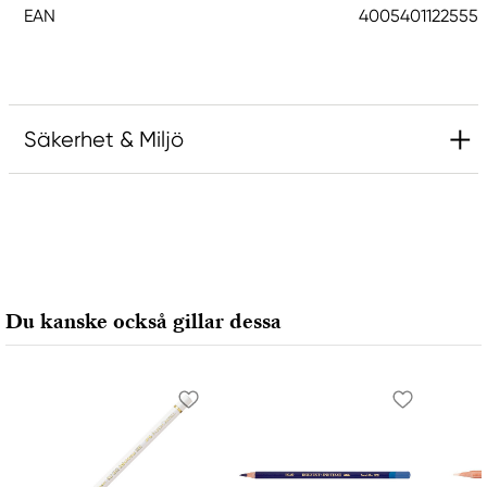
EAN
4005401122555
Säkerhet & Miljö
Ansvarig EU
Faber-Castell
Faber-Castell Ag
Nürnberger Straße 2
Du kanske också gillar dessa
90546 Stein, Germany
info@Faber-Castell.de
+49 (0) 911 9965-0