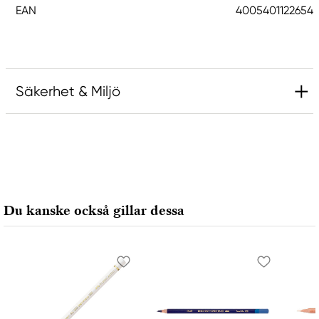
EAN
4005401122654
Säkerhet & Miljö
Ansvarig EU
Faber-Castell
Faber-Castell Ag
Nürnberger Straße 2
Du kanske också gillar dessa
90546 Stein, Germany
info@Faber-Castell.de
+49 (0) 911 9965-0