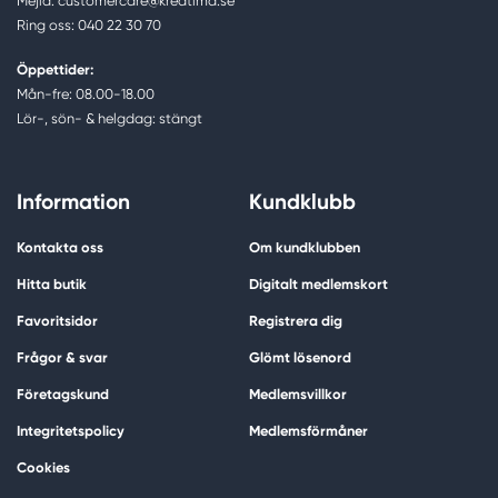
Mejla: customercare@kreatima.se
Ring oss: 040 22 30 70
Öppettider:
Mån-fre: 08.00-18.00
Lör-, sön- & helgdag: stängt
Information
Kundklubb
Kontakta oss
Om kundklubben
Hitta butik
Digitalt medlemskort
Favoritsidor
Registrera dig
Frågor & svar
Glömt lösenord
Företagskund
Medlemsvillkor
Integritetspolicy
Medlemsförmåner
Cookies