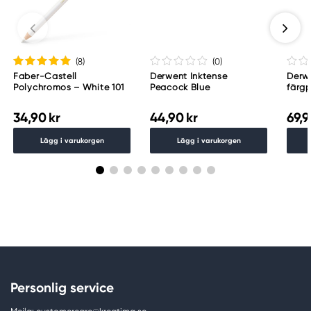
(8
)
(0
)
Faber-Castell
Derwent Inktense
Derwe
Polychromos – White 101
Peacock Blue
färg
34,90 kr
44,90 kr
69,9
Lägg i varukorgen
Lägg i varukorgen
Personlig service