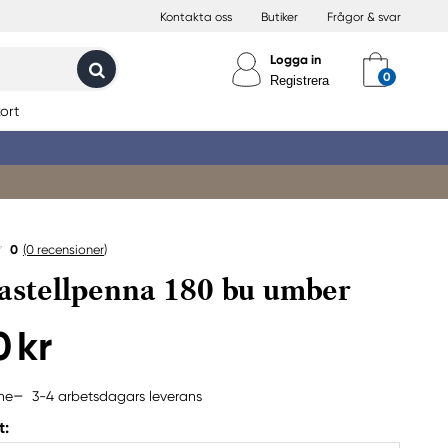
Kontakta oss
Butiker
Frågor & svar
Logga in
Registrera
ort
0
(0
recensioner
)
pastellpenna 180 bu umber
0 kr
3-4 arbetsdagars leverans
ine
t: