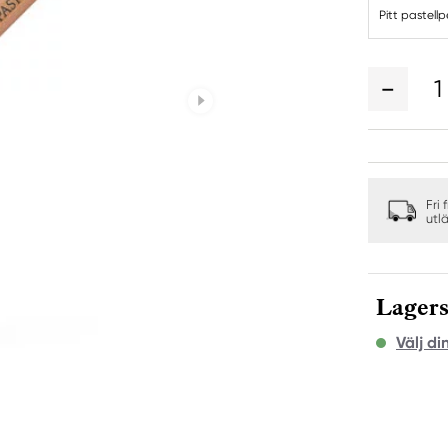
Pitt pastel
1
Fri 
utl
Lagers
Välj di