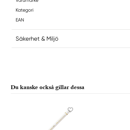
Varumärke
Kategori
EAN
Säkerhet & Miljö
Ansvarig EU
Faber-Castell
Faber-Castell Ag
Nürnberger Straße 2
Du kanske också gillar dessa
90546 Stein, Germany
info@Faber-Castell.de
+49 (0) 911 9965-0