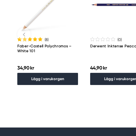
(8
)
(0
)
Faber-Castell Polychromos –
Derwent Inktense Peaco
White 101
34,90 kr
44,90 kr
Lägg i varukorgen
Lägg i varukorge