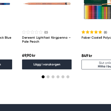
(0
)
(8
)
ck Blue
Derwent Lightfast färgpenna –
Faber Castell Poly
Pale Peach
69,90 kr
849 kr
Slut onl
n
Lägg i varukorgen
Hitta i bu