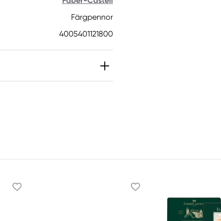
Faber-Castell
Färgpennor
4005401121800