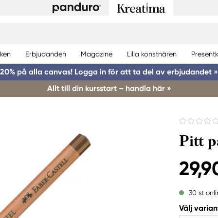
ken
Erbjudanden
Magazine
Lilla konstnären
Presentk
20% på alla canvas! Logga in för att ta del av erbjudandet »
Allt till din kursstart – handla här »
Pitt 
29,9
30 st onl
Välj varian