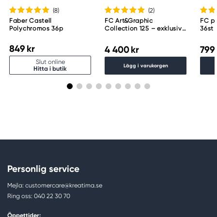
(8
)
(2
)
Faber Castell
FC Art&Graphic
FC pa
Polychromos 36p
Collection 125 – exklusiva
36st
pennor i exklusiv
förvaring
849 kr
4 400 kr
799 
Slut online
Lägg i varukorgen
Hitta i butik
Personlig service
Mejla: customercare@kreatima.se
Ring oss: 040 22 30 70
Öppettider: