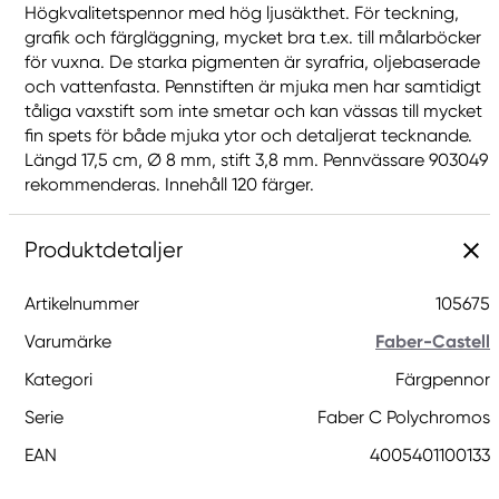
Högkvalitetspennor med hög ljusäkthet. För teckning,
grafik och färgläggning, mycket bra t.ex. till målarböcker
för vuxna. De starka pigmenten är syrafria, oljebaserade
och vattenfasta. Pennstiften är mjuka men har samtidigt
tåliga vaxstift som inte smetar och kan vässas till mycket
fin spets för både mjuka ytor och detaljerat tecknande.
Längd 17,5 cm, Ø 8 mm, stift 3,8 mm. Pennvässare 903049
rekommenderas. Innehåll 120 färger.
Produktdetaljer
Artikelnummer
105675
Varumärke
Faber-Castell
Kategori
Färgpennor
Serie
Faber C Polychromos
EAN
4005401100133