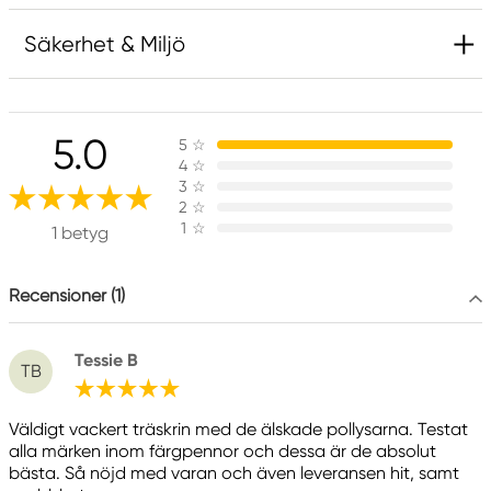
Säkerhet & Miljö
Ansvarig EU
5.0
5
☆
Faber-Castell
4
☆
Faber-Castell Ag
3
☆
Nürnberger Straße 2
2
☆
1
☆
90546 Stein, Germany
1 betyg
info@Faber-Castell.de
+49 (0) 911 9965-0
Recensioner (1)
Tessie B
TB
Väldigt vackert träskrin med de älskade pollysarna. Testat
alla märken inom färgpennor och dessa är de absolut
bästa. Så nöjd med varan och även leveransen hit, samt