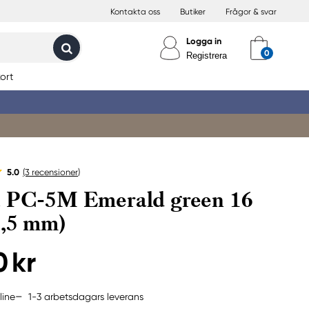
Kontakta oss
Butiker
Frågor & svar
Logga in
Registrera
ort
5.0
(3
recensioner
)
 PC-5M Emerald green 16
2,5 mm)
0 kr
1-3 arbetsdagars leverans
line