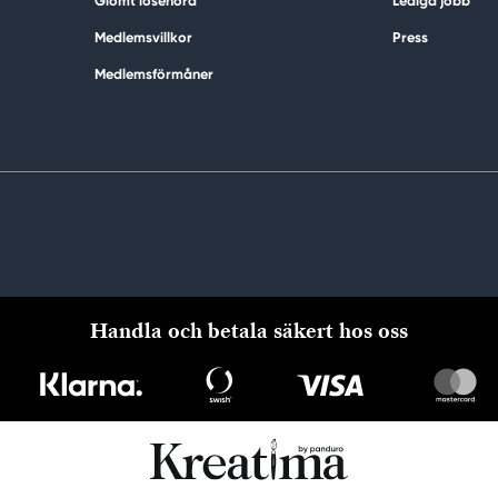
Glömt lösenord
Lediga jobb
Medlemsvillkor
Press
Medlemsförmåner
Handla och betala säkert hos oss