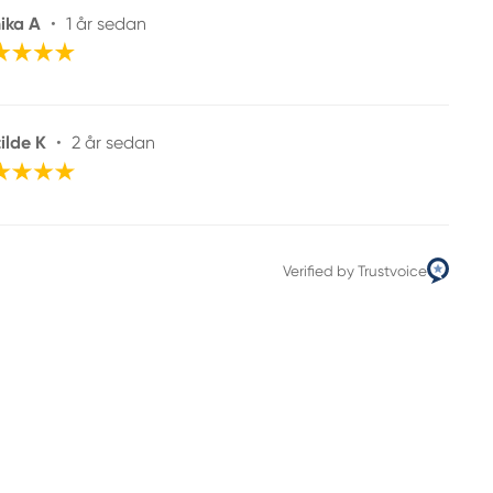
ika A
•
1 år sedan
ilde K
•
2 år sedan
Verified by Trustvoice