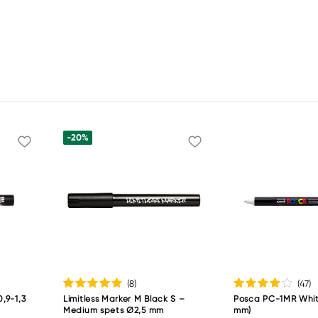
-20%
(8
)
(47
)
,9-1,3
Limitless Marker M Black S –
Posca PC-1MR Whit
Medium spets Ø2,5 mm
mm)