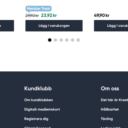
Member Treat
23,92 kr
49,90 kr
29,90 kr
n
Lägg i varukorgen
Lägg i varu
Kundklubb
Om oss
Om kundklubben
Det här är Krea
Digitalt medlemskort
Hållbarhet
Registrera dig
Tävling