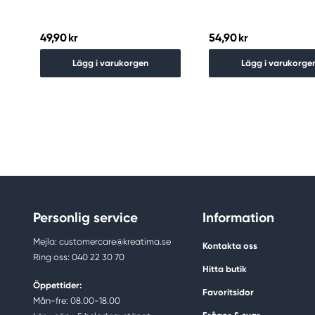
49,90 kr
54,90 kr
Lägg i varukorgen
Lägg i varukorge
Personlig service
Information
Mejla: customercare@kreatima.se
Kontakta oss
Ring oss: 040 22 30 70
Hitta butik
Öppettider:
Favoritsidor
Mån-fre: 08.00-18.00