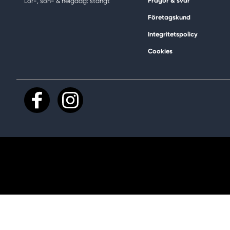
Frågor & svar
Lör-, sön- & helgdag: stängt
Företagskund
Integritetspolicy
Cookies