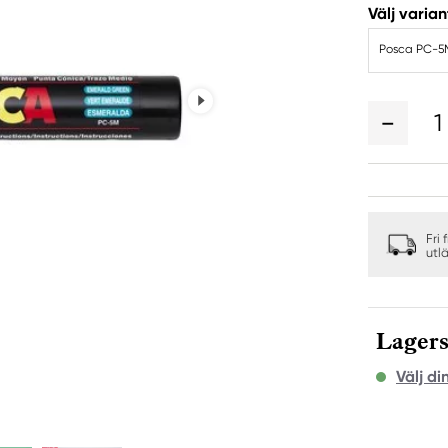
Välj varian
Posca PC-5M
1
Fri 
utl
Lagers
Välj di