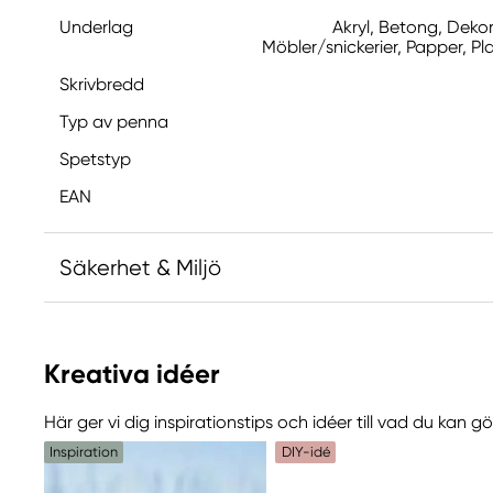
Underlag
Akryl, Betong, Deko
Möbler/snickerier, Papper, Plas
Skrivbredd
Typ av penna
Spetstyp
EAN
Säkerhet & Miljö
Ansvarig EU
Kreativa idéer
Posca
POVL KLITGAARD & CO APS
Här ger vi dig inspirationstips och idéer till vad du kan 
Laurentsvej 21
Inspiration
DIY-idé
2880 Bagsværd, Danmark
Service@p-klitgaard.dk