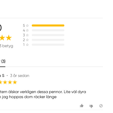
0
5
☆
4
☆
3
☆
2
☆
1
☆
3 betyg
(3)
a S
•
3 år sedan
tern älskar verkligen dessa pennor. Lite väl dyra
 jag hoppas dom räcker länge