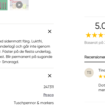
5.
 sidenmatt färg. Luktfri,
Baserat på 
 underlag) och går inte igenom
 Fäster på de flesta underlag,
last. Blir permanent på sugande
Recensioner 
. - Smaragd.
Tin
TS
Dot
247311
men
Posca
Tuschpennor & markers