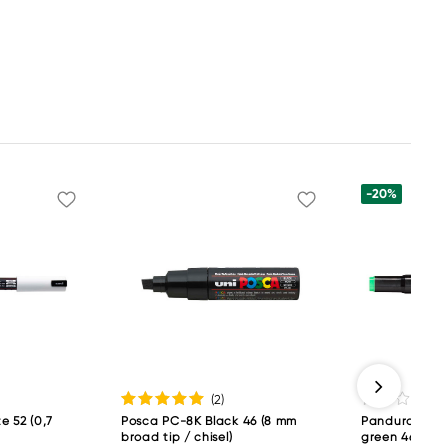
-20%
(2
)
e 52 (0,7
Posca PC-8K Black 46 (8 mm
Panduro Colou
broad tip / chisel)
green 46