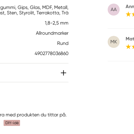
Ann
rgummi, Gips, Glas, MDF, Metall,
AA
t, Sten, Styrolit, Terrakotta, Trä
1,8-2,5 mm
Allroundmarker
Mat
MK
Rund
4902778036860
göra med produkten du tittar på.
DIY-idé