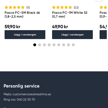
(11
)
(53
)
Posca PC-5M Black 46
Posca PC-1M White 52
Posca P
(1,8-2,5 mm)
(0,7 mm)
(0,9-
59,90 kr
49,90 kr
54,9
Lägg i varukorgen
Lägg i varukorgen
Personlig service
Mejla: customercare@kreatima.se
Ring oss: 040 22 30 70