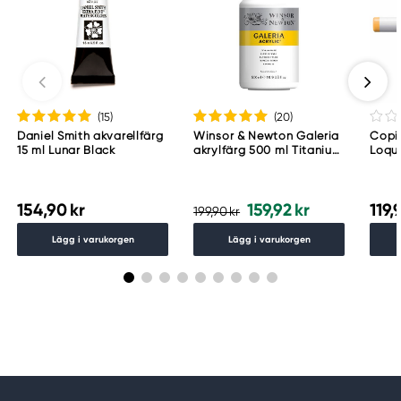
(15
)
(20
)
Daniel Smith akvarellfärg
Winsor & Newton Galeria
Copic
15 ml Lunar Black
akrylfärg 500 ml Titanium
Loqu
White 644
154,90 kr
159,92 kr
119,
199,90 kr
Lägg i varukorgen
Lägg i varukorgen