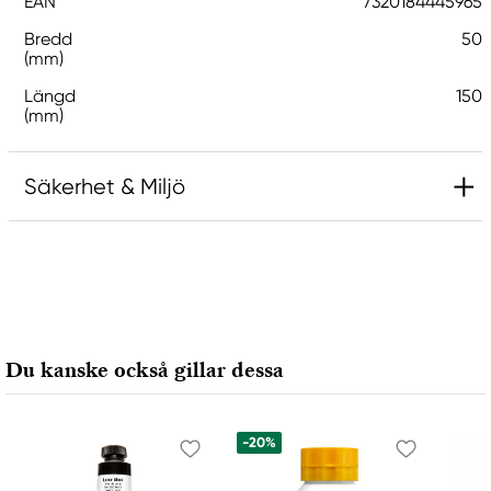
EAN
7320184445965
Bredd
50
(mm)
Längd
150
(mm)
Säkerhet & Miljö
Ansvarig EU
RAL
Whirlwind Internet
Postbus 1
Du kanske också gillar dessa
5400 AA Uden, Nederländerna
support@ralfarger.se
-20%