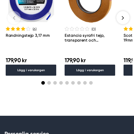
(6
)
(0
)
Randningstejp 3,17 mm
Estancia syrafri tejp,
Scot
transparent och
19m
dubbelhäftande, 50 m, 12
mm bred
179,90 kr
179,90 kr
119,
Lägg i varukorgen
Lägg i varukorgen
Personlig service