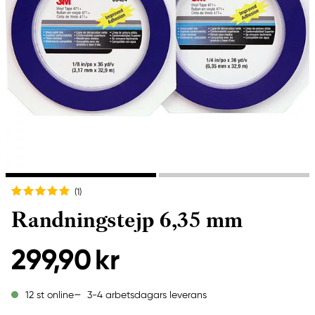
(1
)
Randningstejp 6,35 mm
299,90 kr
3-4 arbetsdagars leverans
12 st online