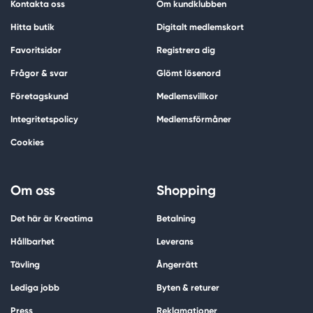
Kontakta oss
Om kundklubben
Hitta butik
Digitalt medlemskort
Favoritsidor
Registrera dig
Frågor & svar
Glömt lösenord
Företagskund
Medlemsvillkor
Integritetspolicy
Medlemsförmåner
Cookies
Om oss
Shopping
Det här är Kreatima
Betalning
Hållbarhet
Leverans
Tävling
Ångerrätt
Lediga jobb
Byten & returer
Press
Reklamationer