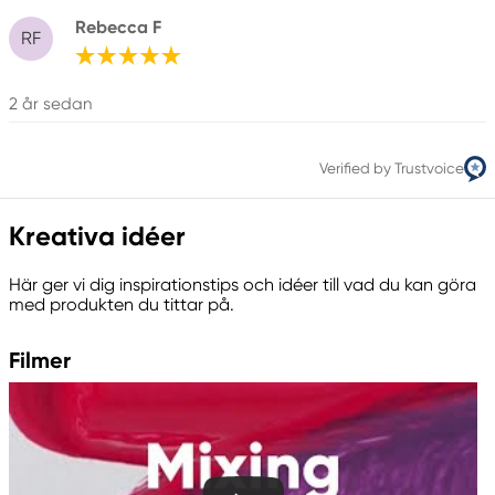
Nordic Swan Ecolabel: 5057 0007
Rebecca F
RF
Ansvarig EU
2 år sedan
Creative Colors
Panduro
205 14 Malmö, Sweden
Verified by Trustvoice
www.panduro.com
+46 (04) 22 30 70
Kreativa idéer
Här ger vi dig inspirationstips och idéer till vad du kan göra
med produkten du tittar på.
Filmer