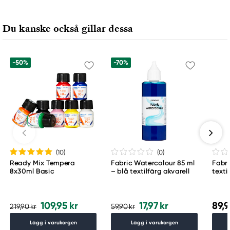
Du kanske också gillar dessa
-50%
-70%
(10
)
(0
)
Ready Mix Tempera
Fabric Watercolour 85 ml
Fabri
8x30ml Basic
– blå textilfärg akvarell
texti
och 
109,95 kr
17,97 kr
89,9
219,90 kr
59,90 kr
Lägg i varukorgen
Lägg i varukorgen