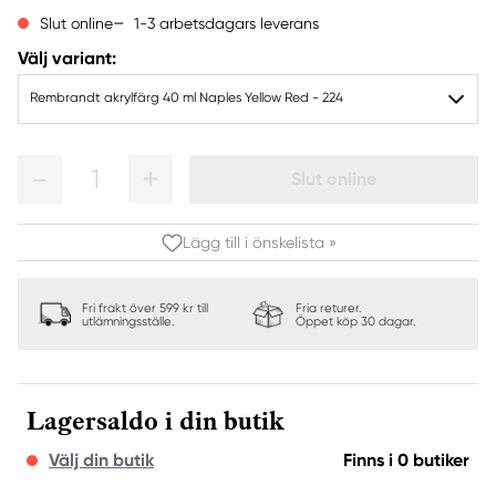
1-3 arbetsdagars leverans
Slut online
Välj variant:
Rembrandt akrylfärg 40 ml Naples Yellow Red - 224
1
Slut online
Lägg till i önskelista »
Fri frakt över 599 kr till
Fria returer.
utlämningsställe.
Öppet köp 30 dagar.
Lagersaldo i din butik
Välj din butik
Finns i 0 butiker