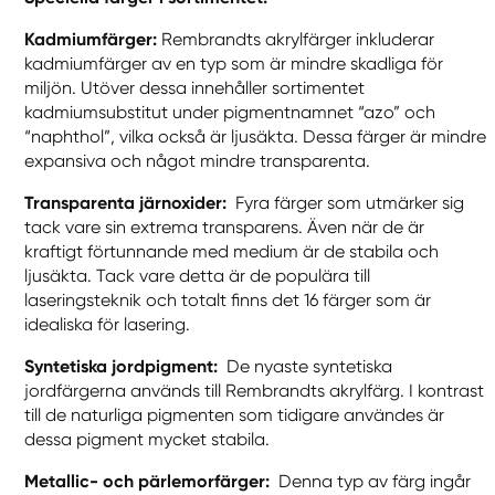
Kadmiumfärger:
Rembrandts akrylfärger inkluderar
kadmiumfärger av en typ som är mindre skadliga för
miljön. Utöver dessa innehåller sortimentet
kadmiumsubstitut under pigmentnamnet “azo” och
“naphthol”, vilka också är ljusäkta. Dessa färger är mindre
expansiva och något mindre transparenta.
Transparenta järnoxider:
Fyra färger som utmärker sig
tack vare sin extrema transparens. Även när de är
kraftigt förtunnande med medium är de stabila och
ljusäkta. Tack vare detta är de populära till
laseringsteknik och totalt finns det 16 färger som är
idealiska för lasering.
Syntetiska jordpigment:
De nyaste syntetiska
jordfärgerna används till Rembrandts akrylfärg. I kontrast
till de naturliga pigmenten som tidigare användes är
dessa pigment mycket stabila.
Metallic- och pärlemorfärger:
Denna typ av färg ingår