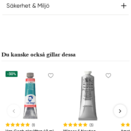
Säkerhet & Miljö
Ansvarig EU
Rembrandt
Royal Talens Netherlands
Sophialaan 46
Du kanske också gillar dessa
7311 PD Apeldoorn, Netherlands
info@royaltalens.com
+31 (0)55 527 4700
-30%
(1
)
(3
)