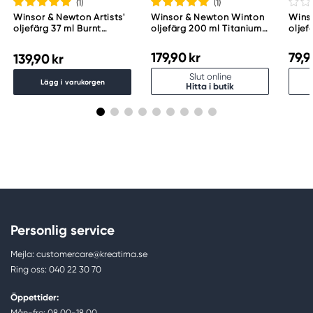
(1
)
(1
)
Winsor & Newton Artists'
Winsor & Newton Winton
Wins
oljefärg 37 ml Burnt
oljefärg 200 ml Titanium
olje
Umber 076
White 644
Red 
179,90 kr
79,9
139,90 kr
Slut online
Lägg i varukorgen
Hitta i butik
Personlig service
Mejla: customercare@kreatima.se
Ring oss: 040 22 30 70
Öppettider:
Mån-fre: 08.00-18.00