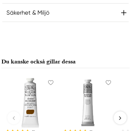
Säkerhet & Miljö
Ansvarig EU
Rembrandt
Royal Talens Netherlands
Sophialaan 46
Du kanske också gillar dessa
7311 PD Apeldoorn, Netherlands
info@royaltalens.com
+31 (0)55 527 4700