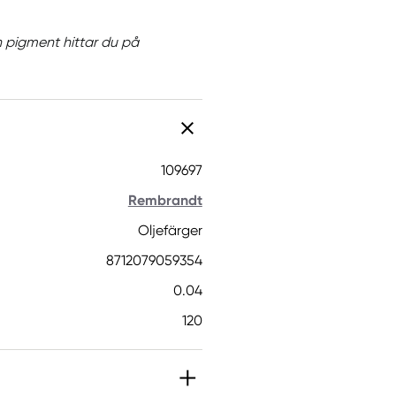
h pigment hittar du på
109697
Rembrandt
Oljefärger
8712079059354
0.04
120