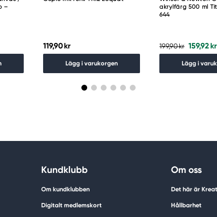
p –
akrylfärg 500 ml T
644
119,90 kr
159,92 kr
199,90 kr
n
Lägg i varukorgen
Lägg i varu
Kundklubb
Om oss
Om kundklubben
Det här är Krea
Digitalt medlemskort
Hållbarhet