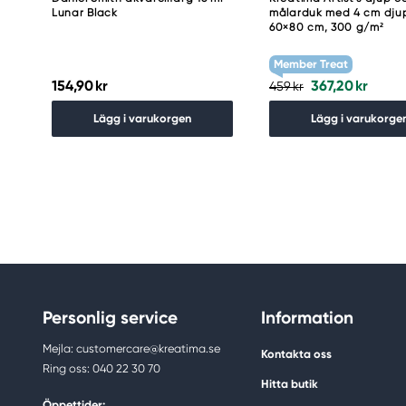
Lunar Black
målarduk med 4 cm dju
60×80 cm, 300 g/m²
Member Treat
154,90 kr
367,20 kr
459 kr
Lägg i varukorgen
Lägg i varukorge
Personlig service
Information
Mejla: customercare@kreatima.se
Kontakta oss
Ring oss: 040 22 30 70
Hitta butik
Öppettider: