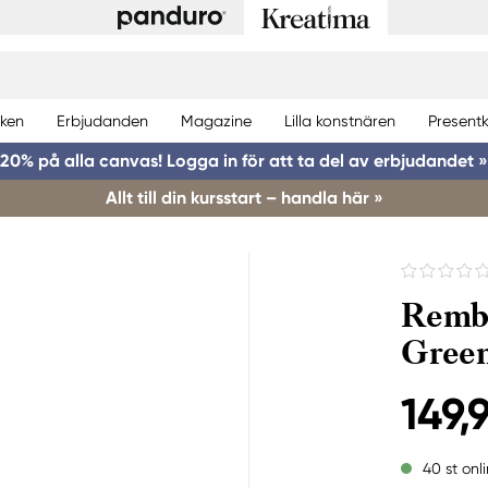
ken
Erbjudanden
Magazine
Lilla konstnären
Presentk
20% på alla canvas! Logga in för att ta del av erbjudandet »
Allt till din kursstart – handla här »
Rembr
Green
149,
40 st onl