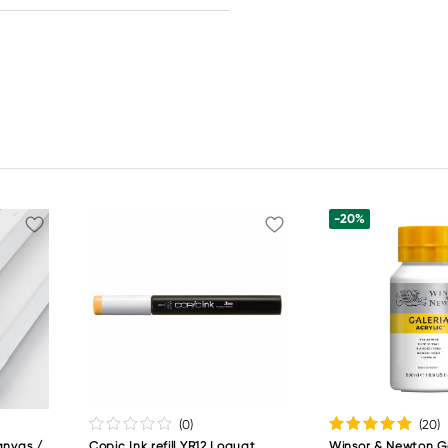
-20%
(0
)
(20
)
anvas /
Copic Ink refill YR12 Loquat
Winsor & Newton G