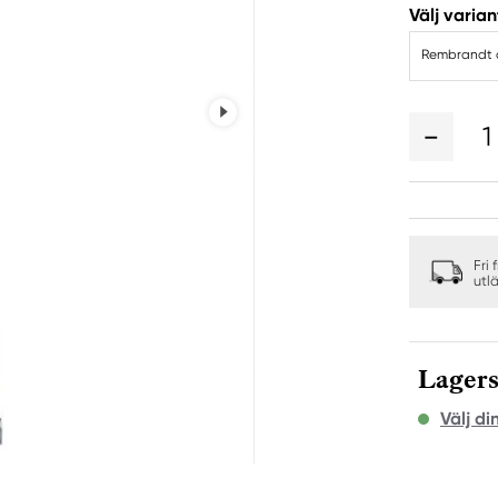
Välj varian
Rembrandt o
1
Fri 
utl
Lagers
Välj di