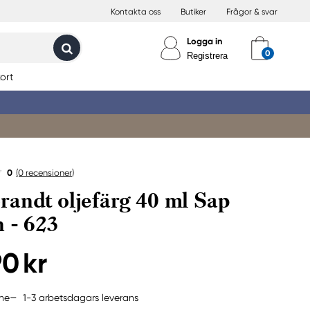
Kontakta oss
Butiker
Frågor & svar
Logga in
Registrera
ort
0
(0
recensioner
)
andt oljefärg 40 ml Sap
 - 623
90 kr
1-3 arbetsdagars leverans
ine