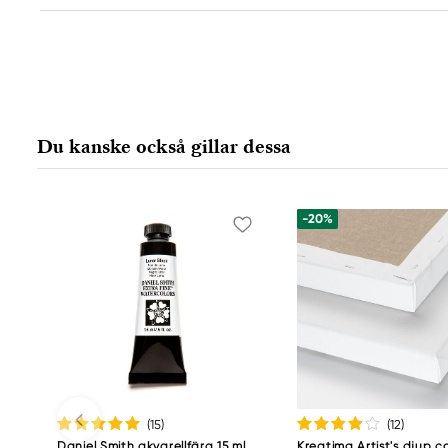
Ansvarig EU
Rembrandt
Royal Talens Netherlands
Sophialaan 46
Du kanske också gillar dessa
7311 PD Apeldoorn, Netherlands
info@royaltalens.com
+31 (0)55 527 4700
-20%
(15
)
(12
)
Daniel Smith akvarellfärg 15 ml
Kreatima Artist's djup c