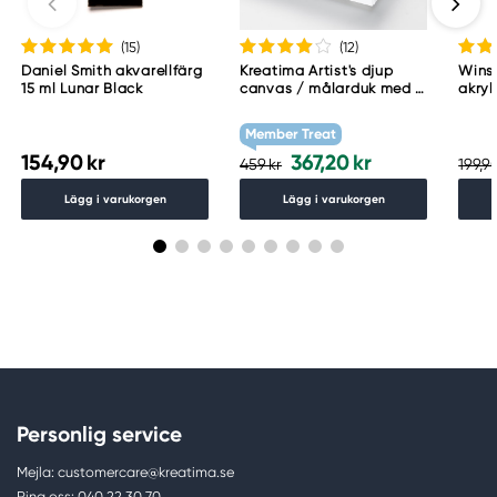
(15
)
(12
)
Daniel Smith akvarellfärg
Kreatima Artist's djup
Wins
15 ml Lunar Black
canvas / målarduk med 4
akryl
cm djup – 60×80 cm, 300
Whit
g/m²
Member Treat
154,90 kr
367,20 kr
459 kr
199,90
Lägg i varukorgen
Lägg i varukorgen
Personlig service
Mejla: customercare@kreatima.se
Ring oss: 040 22 30 70