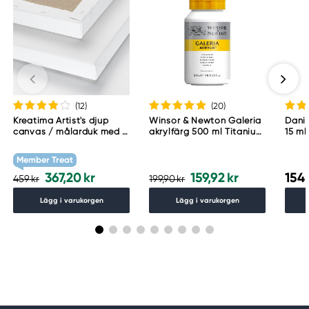
(12
)
(20
)
Kreatima Artist's djup
Winsor & Newton Galeria
Danie
canvas / målarduk med 4
akrylfärg 500 ml Titanium
15 ml
cm djup – 60×80 cm, 300
White 644
g/m²
Member Treat
367,20 kr
159,92 kr
154,
459 kr
199,90 kr
Lägg i varukorgen
Lägg i varukorgen