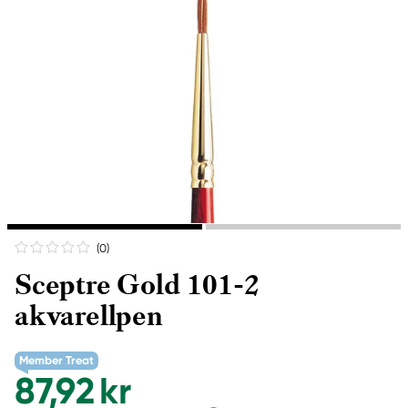
(0
)
Sceptre Gold 101-2
akvarellpen
Member Treat
87,92 kr