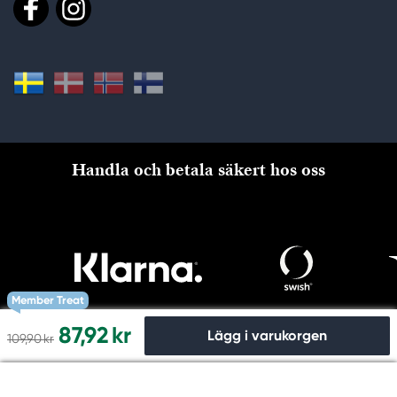
Handla och betala säkert hos oss
Member Treat
87,92 kr
Lägg i varukorgen
109,90 kr
Till kassan