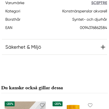
Varumärke
SCEPTRE
Kategori
Konstnärspenslar akvarell
Borsthår
Syntet- och djurhår
EAN
0094376862584
Säkerhet & Miljö
Ansvarig EU
SCEPTRE
COLART NORTHERN EUROPE GMBH
Östra Långgatan 87
Du kanske också gillar dessa
619 30 Trosa, Sweden
info@colart.se
+46 (0)8 709 34 20
-20%
-20%