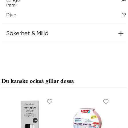
(mm)
Djup
19
Säkerhet & Miljö
Ansvarig EU
Scotch
3M Deutschland GmbH
Carl-Schurz-Str.1
Du kanske också gillar dessa
Neuss, 41453, Germany
contactus@solventum.com