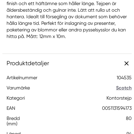
finish och ett häftämne som håller länge. Tejpen är
åldersbeständig och gulnar inte. Lätt att rulla ut och
hantera. Idealt till försegling av dokument som behöver
hålla längre tid. Perfekt för inslagning av presenter,
paketering av blommor eller andra pysselsysslor du kan
hitta på. Mått: 12mm x 10m.
Produktdetaljer
Artikelnummer
104535
Varumärke
Scotch
Kategori
Kontorstejp
EAN
0051131594173
Bredd
80
(mm)
Längd
94