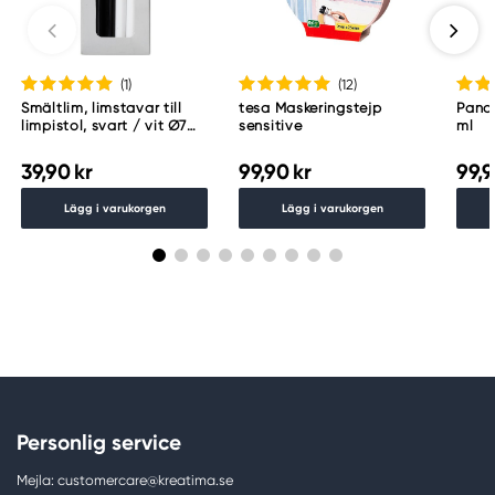
(1
)
(12
)
Smältlim, limstavar till
tesa Maskeringstejp
Panok
limpistol, svart / vit Ø7
sensitive
ml
mm 12 st.
39,90 kr
99,90 kr
99,9
Lägg i varukorgen
Lägg i varukorgen
Personlig service
Mejla: customercare@kreatima.se