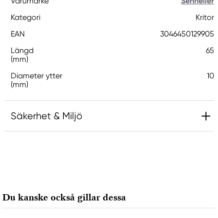
Varumärke
Sennelier
Kategori
Kritor
EAN
3046450129905
Längd
65
(mm)
Diameter ytter
10
(mm)
Säkerhet & Miljö
Ansvarig EU
Sennelier
Max SAUER SAS
2, rue Lamarck BP
Du kanske också gillar dessa
22002 Saint Brieuc cedex, France
mail@raphael.fr