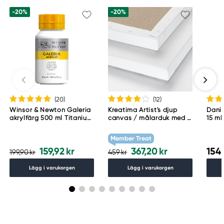
+33 (0)2 96 68 20 00
-20%
-20%
(20
)
(12
)
Winsor & Newton Galeria
Kreatima Artist's djup
Danie
akrylfärg 500 ml Titanium
canvas / målarduk med 4
15 ml
White 644
cm djup – 60×80 cm, 300
g/m²
Member Treat
159,92 kr
367,20 kr
154,
199,90 kr
459 kr
Lägg i varukorgen
Lägg i varukorgen