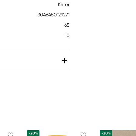
Kritor
3046450129271
65
10
-20%
-20%