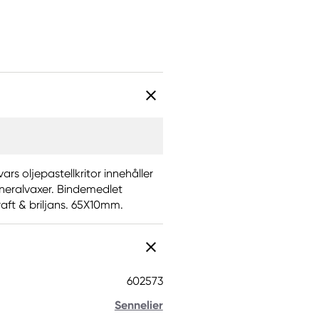
vars oljepastellkritor innehåller
neralvaxer. Bindemedlet
raft & briljans. 65X10mm.
602573
Sennelier