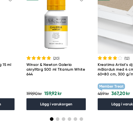
(20
)
(12
)
g 15 ml
Winsor & Newton Galeria
Kreatima Artist's d
akrylfärg 500 ml Titanium White
målarduk med 4 cm
644
60×80 cm, 300 g/
Member Treat
159,92 kr
367,20 kr
199,90 kr
459 kr
n
Lägg i varukorgen
Lägg i varu