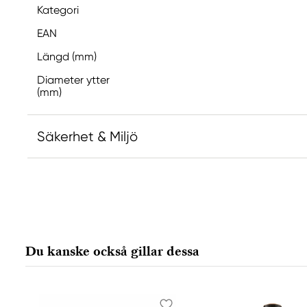
Kategori
EAN
Längd (mm)
Diameter ytter
(mm)
Säkerhet & Miljö
Ansvarig EU
Sennelier
Max SAUER SAS
2, rue Lamarck BP
Du kanske också gillar dessa
22002 Saint Brieuc cedex, France
mail@raphael.fr
+33 (0)2 96 68 20 00