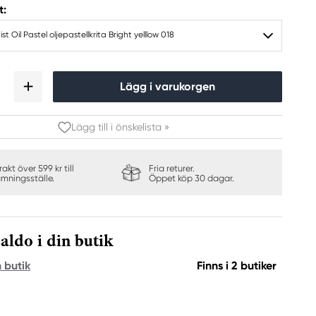
t:
ist Oil Pastel oljepastellkrita Bright yelllow 018
Lägg i varukorgen
Lägg till i önskelista »
frakt över 599 kr till
Fria returer.
ämningsställe.
Öppet köp 30 dagar.
aldo i din butik
n butik
Finns i 2 butiker