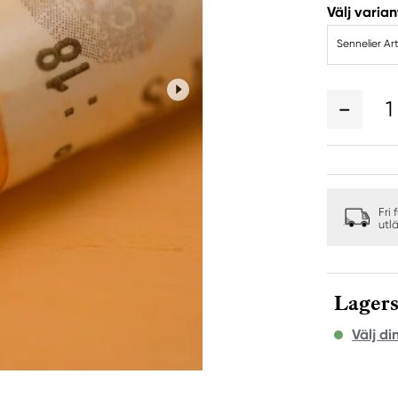
Välj varian
Sennelier Art
1
Fri 
utl
Lagers
Välj di