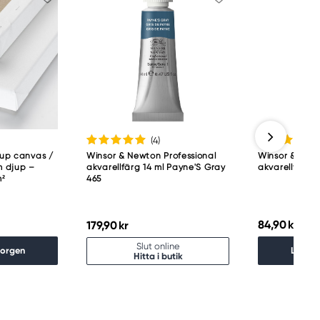
(4
)
jup canvas /
Winsor & Newton Professional
Winsor & Newt
 djup –
akvarellfärg 14 ml Payne'S Gray
akvarellfärg 5
m²
465
84,90 kr
179,90 kr
Slut online
korgen
Lägg i
Hitta i butik