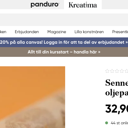
ken
Erbjudanden
Magazine
Lilla konstnären
Presentk
20% på alla canvas! Logga in för att ta del av erbjudandet »
Allt till din kursstart – handla här »
Senne
oljep
32,9
44 st onl