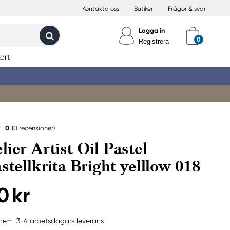
Kontakta oss
Butiker
Frågor & svar
Logga in
Registrera
ort
0
(0
recensioner
)
lier Artist Oil Pastel
astellkrita Bright yelllow 018
0 kr
3-4 arbetsdagars leverans
ine