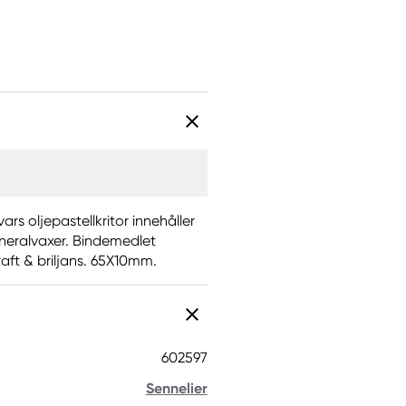
vars oljepastellkritor innehåller
neralvaxer. Bindemedlet
raft & briljans. 65X10mm.
602597
Sennelier