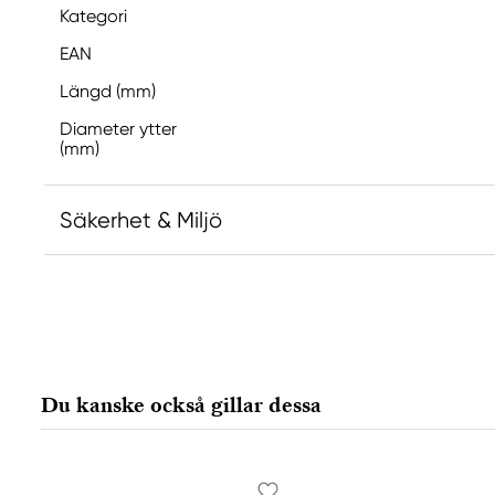
Kategori
EAN
Längd (mm)
Diameter ytter
(mm)
Säkerhet & Miljö
Ansvarig EU
Sennelier
Max SAUER SAS
2, rue Lamarck BP
Du kanske också gillar dessa
22002 Saint Brieuc cedex, France
mail@raphael.fr
+33 (0)2 96 68 20 00