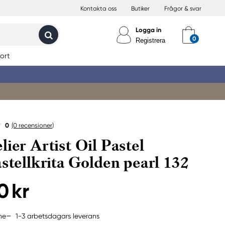
Kontakta oss
Butiker
Frågor & svar
Logga in
Registrera
ort
0
(0
recensioner
)
lier Artist Oil Pastel
astellkrita Golden pearl 132
0 kr
1-3 arbetsdagars leverans
ne