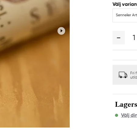
Välj varian
Sennelier Art
1
Fri 
utl
Lagers
Välj di