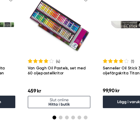
(4
)
(1
)
ita
Van Gogh Oil Pastels, set med
Sennelier Oil Stick 
een
60 oljepastellkritor
oljefärgskrita Tita
99,90 kr
459 kr
Slut online
n
Lägg i varu
Hitta i butik