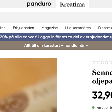
ken
Erbjudanden
Magazine
Lilla konstnären
Presentk
20% på alla canvas! Logga in för att ta del av erbjudandet »
Allt till din kursstart – handla här »
Senne
oljep
32,9
46 st onli