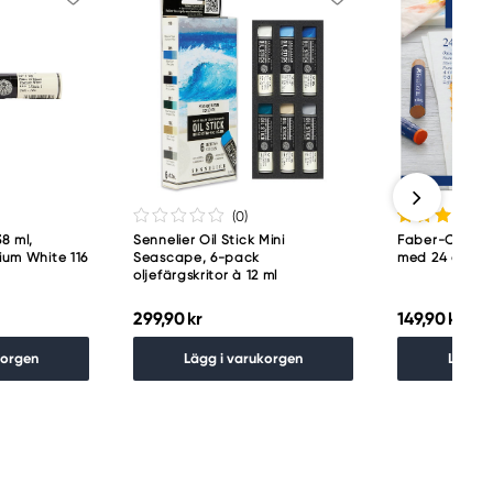
(0
)
38 ml,
Sennelier Oil Stick Mini
Faber-Castell 
nium White 116
Seascape, 6-pack
med 24 oljepas
oljefärgskritor à 12 ml
299,90 kr
149,90 kr
korgen
Lägg i varukorgen
Lägg i