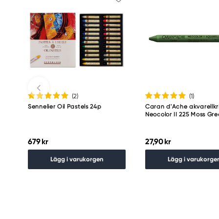
(2
)
(1
)
Sennelier Oil Pastels 24p
Caran d'Ache akvarellkr
Neocolor II 225 Moss Gr
679 kr
27,90 kr
Lägg i varukorgen
Lägg i varukorge