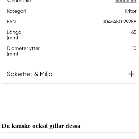
Varumärke
Sennelier
Kategori
Kritor
EAN
3046450129288
Längd
65
(mm)
Diameter ytter
10
(mm)
Säkerhet & Miljö
Ansvarig EU
Sennelier
Max SAUER SAS
2, rue Lamarck BP
Du kanske också gillar dessa
22002 Saint Brieuc cedex, France
mail@raphael.fr