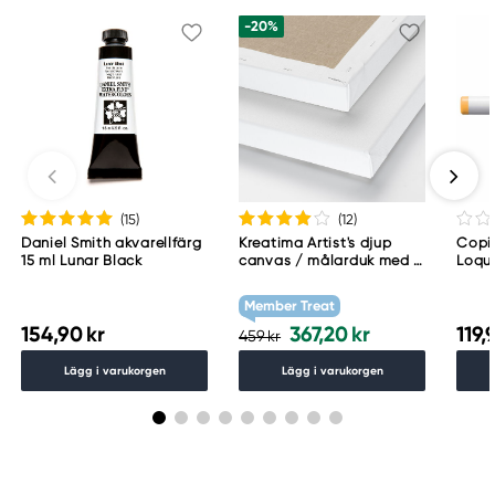
+33 (0)2 96 68 20 00
-20%
(15
)
(12
)
Daniel Smith akvarellfärg
Kreatima Artist's djup
Copic
15 ml Lunar Black
canvas / målarduk med 4
Loqu
cm djup – 60×80 cm, 300
g/m²
Member Treat
154,90 kr
367,20 kr
119,
459 kr
Lägg i varukorgen
Lägg i varukorgen