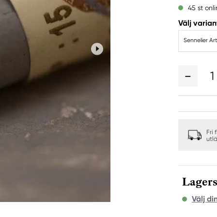
45 st onl
Välj varian
Sennelier Art
1
Fri 
utl
Lagers
Välj di