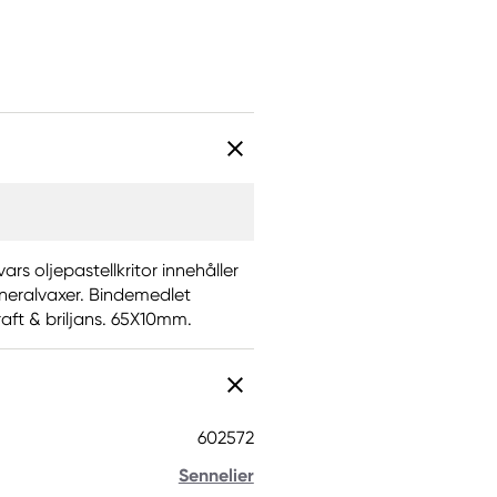
vars oljepastellkritor innehåller
neralvaxer. Bindemedlet
raft & briljans. 65X10mm.
602572
Sennelier