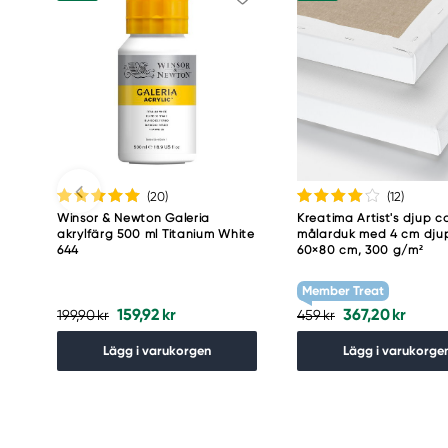
(20
)
(12
)
Winsor & Newton Galeria
Kreatima Artist's djup c
akrylfärg 500 ml Titanium White
målarduk med 4 cm dju
644
60×80 cm, 300 g/m²
Member Treat
159,92 kr
367,20 kr
199,90 kr
459 kr
Lägg i varukorgen
Lägg i varukorge