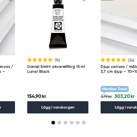
(15
)
(34
)
anvas /
Daniel Smith akvarellfärg 15 ml
Djup canvas / må
p –
Lunar Black
3,7 cm djup – 70×
Member Treat
154,90 kr
303,20 kr
379 kr
n
Lägg i varukorgen
Lägg i varu