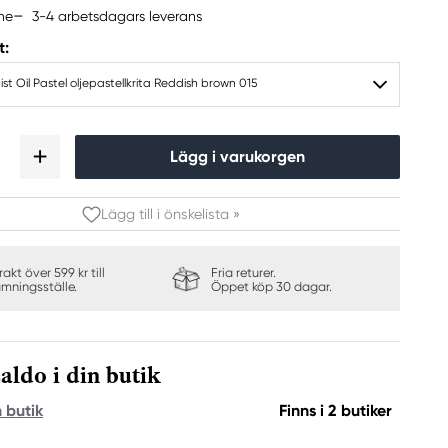
3-4 arbetsdagars leverans
ine
t:
ist Oil Pastel oljepastellkrita Reddish brown 015
Lägg i varukorgen
Lägg till i önskelista »
frakt över 599 kr till
Fria returer.
ämningsställe.
Öppet köp 30 dagar.
aldo i din butik
n butik
Finns i 2 butiker