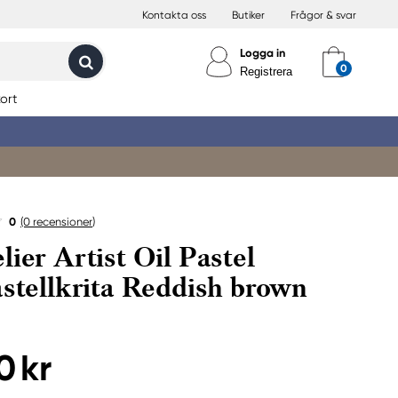
Kontakta oss
Butiker
Frågor & svar
Logga in
Registrera
ort
0
(0
recensioner
)
lier Artist Oil Pastel
astellkrita Reddish brown
0 kr