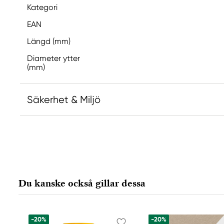
Kategori
EAN
Längd (mm)
Diameter ytter
(mm)
Säkerhet & Miljö
Ansvarig EU
Sennelier
Max SAUER SAS
2, rue Lamarck BP
Du kanske också gillar dessa
22002 Saint Brieuc cedex, France
mail@raphael.fr
+33 (0)2 96 68 20 00
-20%
-20%