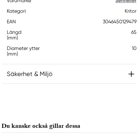
Varumärke
Sennelier
Kategori
Kritor
EAN
3046450129479
Längd
65
(mm)
Diameter ytter
10
(mm)
Säkerhet & Miljö
Ansvarig EU
Sennelier
Max SAUER SAS
2, rue Lamarck BP
Du kanske också gillar dessa
22002 Saint Brieuc cedex, France
mail@raphael.fr