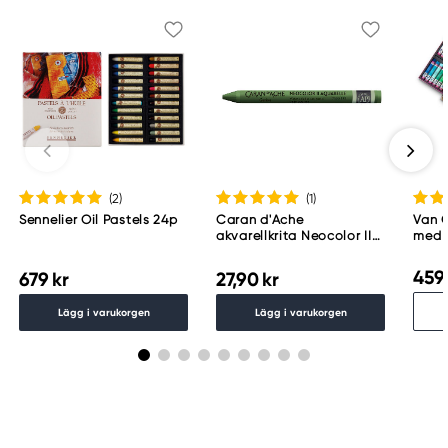
+33 (0)2 96 68 20 00
(2
)
(1
)
Sennelier Oil Pastels 24p
Caran d'Ache
Van G
akvarellkrita Neocolor II
med 6
225 Moss Green
459 
679 kr
27,90 kr
Lägg i varukorgen
Lägg i varukorgen