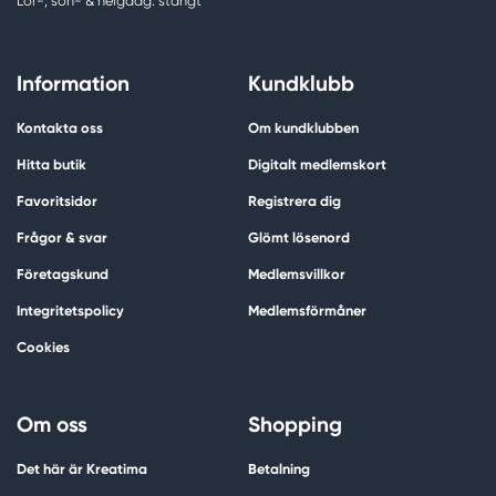
Lör-, sön- & helgdag: stängt
Information
Kundklubb
Kontakta oss
Om kundklubben
Hitta butik
Digitalt medlemskort
Favoritsidor
Registrera dig
Frågor & svar
Glömt lösenord
Företagskund
Medlemsvillkor
Integritetspolicy
Medlemsförmåner
Cookies
Om oss
Shopping
Det här är Kreatima
Betalning