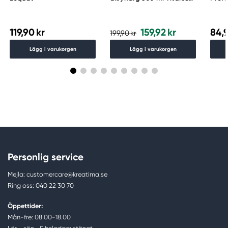
White 644
5 ml 
119,90 kr
159,92 kr
84,9
199,90 kr
Lägg i varukorgen
Lägg i varukorgen
Personlig service
Mejla: customercare@kreatima.se
Ring oss: 040 22 30 70
Öppettider:
Mån-fre: 08.00-18.00