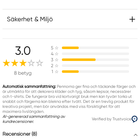
Säkerhet & Miljö
Varning! Inte lämplig för barn under 3 år.
Innehåller små delar. Kvävningsrisk.
3.0
5
☆
4
☆
3
☆
Produktmärkning
2
☆
1
☆
8 betyg
Automatisk sammanfattning:
Pennorna ger fina och täckande färger och
är utmärkta för att dekorera kläder och tyg, såsom kepsar, necessärer
Ansvarig EU
och t-shirts. De fungerar bra vid kortvarigt bruk men kan tyvärr torka ut
snabbt och färgerna kan blekna efter tvätt. Det är en trevlig produkt för
Creative Colors
kreativa projekt, men bör användas med viss försiktighet för att
maximera livslängden.
Panduro
AI-genererad sammanfattning av
205 14 Malmö, Sweden
Verified by Trustvoice
kundrecensioner.
www.panduro.com
+46 (04) 22 30 70
Recensioner (8)