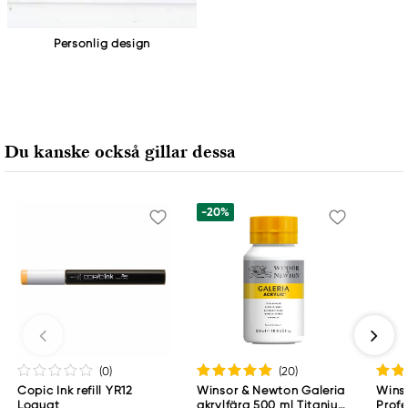
Personlig design
Du kanske också gillar dessa
-20%
(0
)
(20
)
Copic Ink refill YR12
Winsor & Newton Galeria
Wins
Loquat
akrylfärg 500 ml Titanium
Profe