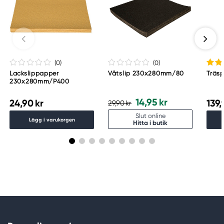
(0
)
(0
)
Lackslippapper
Våtslip 230x280mm/80
Träsp
230x280mm/P400
14,95 kr
24,90 kr
139,
29,90 kr
Slut online
Lägg i varukorgen
Hitta i butik