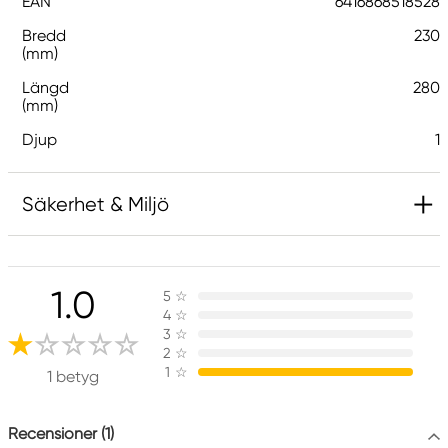
EAN
6416868518528
Bredd
230
(mm)
Längd
280
(mm)
Djup
1
Säkerhet & Miljö
Ansvarig EU
1.0
5
☆
Mirka
4
☆
ALFORT & CRONHOLM AB
3
☆
Box 110 43
2
☆
1
☆
161 11 Bromma, Sweden
1 betyg
www.alfort.com
08-704 45 00
Recensioner (1)