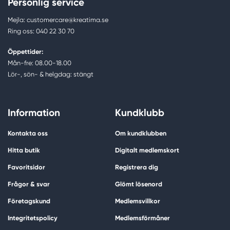
Personlig service
Mejla: customercare@kreatima.se
Ring oss: 040 22 30 70
Öppettider:
Mån-fre: 08.00-18.00
Lör-, sön- & helgdag: stängt
Information
Kundklubb
Kontakta oss
Om kundklubben
Hitta butik
Digitalt medlemskort
Favoritsidor
Registrera dig
Frågor & svar
Glömt lösenord
Företagskund
Medlemsvillkor
Integritetspolicy
Medlemsförmåner