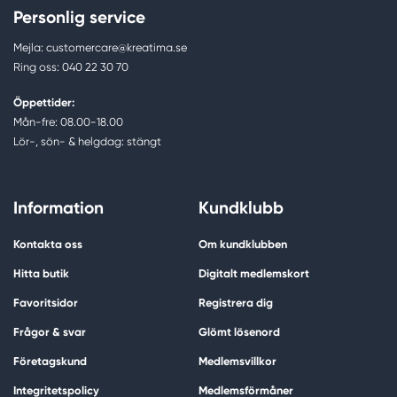
Personlig service
Mejla: customercare@kreatima.se
Ring oss: 040 22 30 70
Öppettider:
Mån-fre: 08.00-18.00
Lör-, sön- & helgdag: stängt
Information
Kundklubb
Kontakta oss
Om kundklubben
Hitta butik
Digitalt medlemskort
Favoritsidor
Registrera dig
Frågor & svar
Glömt lösenord
Företagskund
Medlemsvillkor
Integritetspolicy
Medlemsförmåner