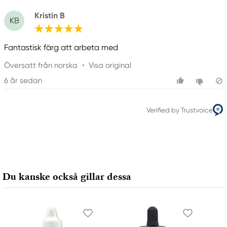
Kristin B
KB
Produktmärkning
Fantastisk färg att arbeta med
Fara
Översatt från norska
•
Visa original
6 år sedan
Ansvarig EU
Touch
Verified by Trustvoice
Paleda AB
Västra Rydsvägen 103
196 32 Kungsängen, Sweden
kontakt@paleda.se
+46(0)8583 501 30
Du kanske också gillar dessa
Tillverkare
Touch
Shinhanart
ShinHan B/D, 154 Bulgwang-ro