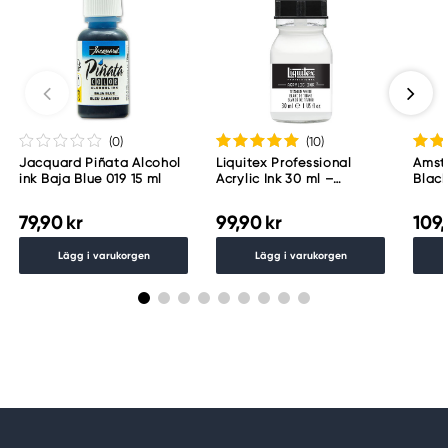
Eunpyeong-gu, Seoul, Korea
info@shinhanart.com
+82-2-357-2651
(0
)
(10
)
Jacquard Piñata Alcohol
Liquitex Professional
Amst
ink Baja Blue 019 15 ml
Acrylic Ink 30 ml –
Blac
Titanium white 432
79,90 kr
99,90 kr
109,
Lägg i varukorgen
Lägg i varukorgen