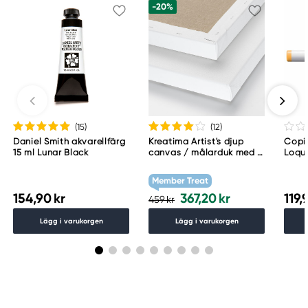
-20%
(15
)
(12
)
Daniel Smith akvarellfärg
Kreatima Artist's djup
Copic
15 ml Lunar Black
canvas / målarduk med 4
Loqu
cm djup – 60×80 cm, 300
g/m²
Member Treat
154,90 kr
367,20 kr
119,
459 kr
Lägg i varukorgen
Lägg i varukorgen