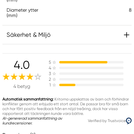
Diameter ytter
8
(mm)
Säkerhet & Miljö
Varning! Inte lämplig för barn under 3 år.
Innehåller små delar. Kvävningsrisk.
4.0
5
☆
4
☆
3
☆
Produktmärkning
2
☆
1
☆
4 betyg
Automatisk sammanfattning:
Kritorna uppskattas av barn och förhindrar
konflikter genom att erbjuda ett stort antal. De passar bra för små barn
Ansvarig EU
och har fått positiv feedback från en nöjd treåring, dock har vissa
rapporterat att täckningen kunde vara bättre.
Creative Colors
AI-genererad sammanfattning av
Verified by Trustvoice
kundrecensioner.
Panduro
205 14 Malmö, Sweden