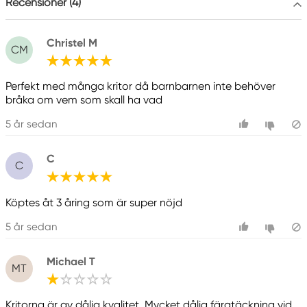
Recensioner (4)
www.panduro.com
+46 (04) 22 30 70
Christel M
CM
Perfekt med många kritor då barnbarnen inte behöver
bråka om vem som skall ha vad
5 år sedan
C
C
Köptes åt 3 åring som är super nöjd
5 år sedan
Michael T
MT
Kritorna är av dålig kvalitet. Mycket dålig färgtäckning vid