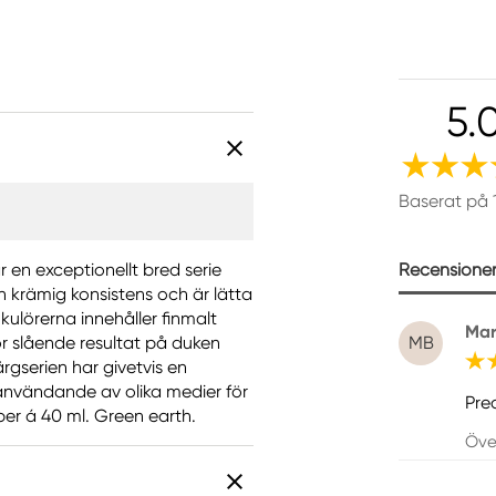
5.
Baserat på 
Recensioner 
 en exceptionellt bred serie
h krämig konsistens och är lätta
kulörerna innehåller finmalt
Mar
r slående resultat på duken
MB
rgserien har givetvis en
 användande av olika medier för
Prec
er á 40 ml. Green earth.
Öve