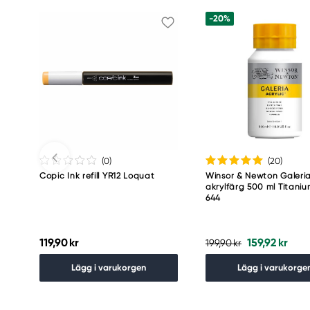
+31 (0)55 527 4700
-20%
(0
)
(20
)
Copic Ink refill YR12 Loquat
Winsor & Newton Galeri
akrylfärg 500 ml Titani
644
119,90 kr
159,92 kr
199,90 kr
Lägg i varukorgen
Lägg i varukorge