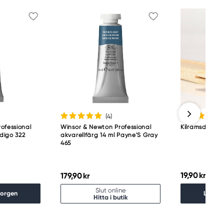
(4
)
ofessional
Winsor & Newton Professional
Kilramsdelar 
ndigo 322
akvarellfärg 14 ml Payne'S Gray
465
19,90 kr
179,90 kr
Slut online
korgen
Lägg i
Hitta i butik