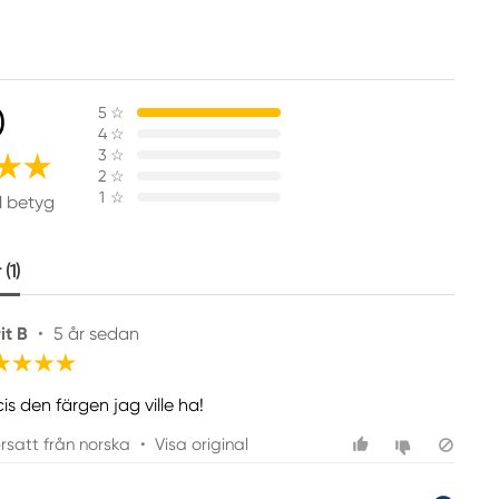
0
5
☆
4
☆
3
☆
2
☆
1
☆
1 betyg
(1)
it B
•
5 år sedan
is den färgen jag ville ha!
rsatt från norska
•
Visa original