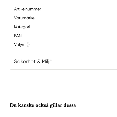
Artikelnummer
Varumärke
Kategori
EAN
Volym (l)
Säkerhet & Miljö
Ansvarig EU
Van Gogh
Royal Talens Netherlands
Sophialaan 46
Du kanske också gillar dessa
7311 PD Apeldoorn, Netherlands
info@royaltalens.com