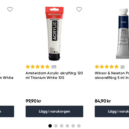
(17
)
(2
)
a
Amsterdam Acrylic akrylfärg 120
Winsor & Newton Pr
um White
ml Titanium White 105
akvarellfärg 5 ml I
99,90 kr
84,90 kr
n
Lägg i varukorgen
Lägg i varu