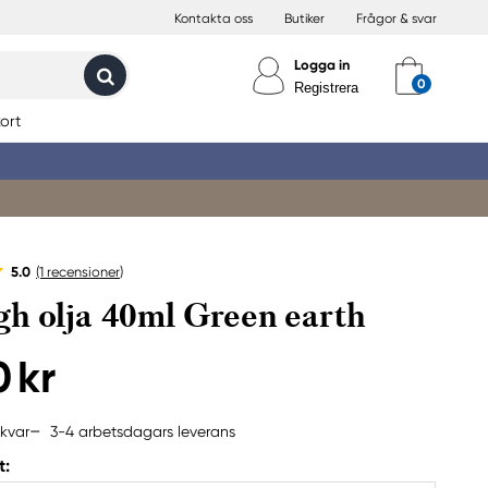
Kontakta oss
Butiker
Frågor & svar
Logga in
Registrera
ort
5.0
(1
recensioner
)
h olja 40ml Green earth
0 kr
3-4 arbetsdagars leverans
 kvar
t: