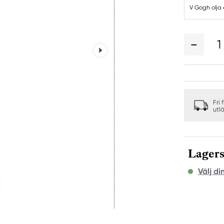
V Gogh olja
1
Fri 
utl
Lagers
Välj di