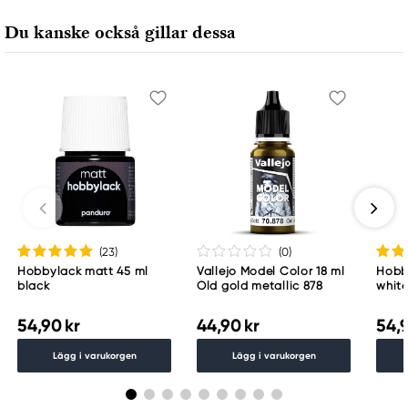
Du kanske också gillar dessa
Ansvarig EU
Acrylicos Vallejo S.L.U.
Eusebio Millán, 14 A.P. 337
08800 Vilanova i la Geltrú, Barcelona (España)
info@acrylicosvallejo.com
(23
)
(0
)
Hobbylack matt 45 ml
Vallejo Model Color 18 ml
Hobb
black
Old gold metallic 878
whit
54,90 kr
44,90 kr
54,9
Lägg i varukorgen
Lägg i varukorgen