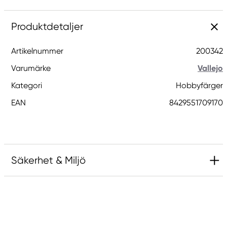
Produktdetaljer
Artikelnummer
200342
Varumärke
Vallejo
Kategori
Hobbyfärger
EAN
8429551709170
Säkerhet & Miljö
Innehåller 5-klor-2-metyl-2H-isotiazol-3-one
och 2-metyl-2H-isotiazol-3-one (3:1) och 1,2-
benzisotiazol-3(2H)-on (biocid). Kan orsaka en
allergisk reaktion.