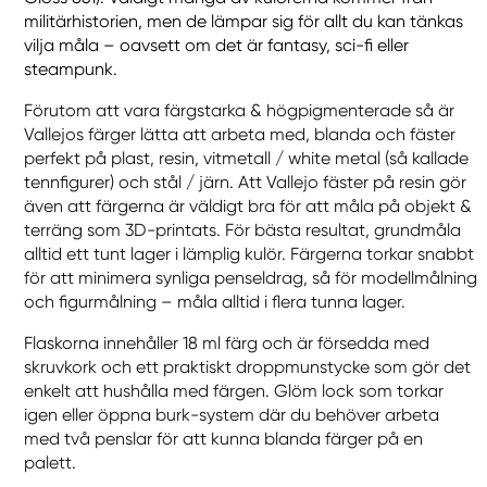
militärhistorien, men de lämpar sig för allt du kan tänkas
vilja måla – oavsett om det är fantasy, sci-fi eller
steampunk.
Förutom att vara färgstarka & högpigmenterade så är
Vallejos färger lätta att arbeta med, blanda och fäster
perfekt på plast, resin, vitmetall / white metal (så kallade
tennfigurer) och stål / järn. Att Vallejo fäster på resin gör
även att färgerna är väldigt bra för att måla på objekt &
terräng som 3D-printats. För bästa resultat, grundmåla
alltid ett tunt lager i lämplig kulör. Färgerna torkar snabbt
för att minimera synliga penseldrag, så för modellmålning
och figurmålning – måla alltid i flera tunna lager.
Flaskorna innehåller 18 ml färg och är försedda med
skruvkork och ett praktiskt droppmunstycke som gör det
enkelt att hushålla med färgen. Glöm lock som torkar
igen eller öppna burk-system där du behöver arbeta
med två penslar för att kunna blanda färger på en
palett.