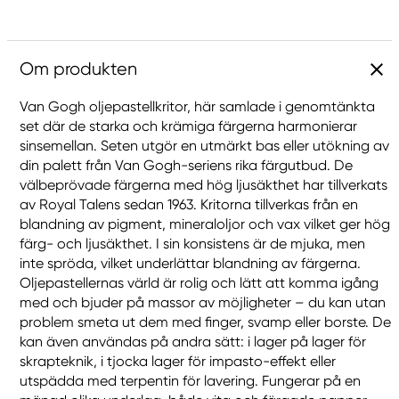
Om produkten
Van Gogh oljepastellkritor, här samlade i genomtänkta
set där de starka och krämiga färgerna harmonierar
sinsemellan. Seten utgör en utmärkt bas eller utökning av
din palett från Van Gogh-seriens rika färgutbud. De
välbeprövade färgerna med hög ljusäkthet har tillverkats
av Royal Talens sedan 1963. Kritorna tillverkas från en
blandning av pigment, mineraloljor och vax vilket ger hög
färg- och ljusäkthet. I sin konsistens är de mjuka, men
inte spröda, vilket underlättar blandning av färgerna.
Oljepastellernas värld är rolig och lätt att komma igång
med och bjuder på massor av möjligheter – du kan utan
problem smeta ut dem med finger, svamp eller borste. De
kan även användas på andra sätt: i lager på lager för
skrapteknik, i tjocka lager för impasto-effekt eller
utspädda med terpentin för lavering. Fungerar på en