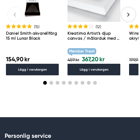
(15
)
(12
)
Daniel Smith akvarellfärg
Kreatima Artist's djup
Wins
15 ml Lunar Black
canvas / målarduk med 4
akryl
cm djup – 60×80 cm, 300
Whit
g/m²
Member Treat
154,90 kr
367,20 kr
459 kr
199,90
Lägg i varukorgen
Lägg i varukorgen
Personlig service