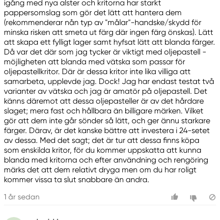
igång med nya alster och kritorna har starkt
pappersomslag som gör det lätt att hantera dem
(rekommenderar nån typ av "målar"-handske/skydd för
minska risken att smeta ut färg där ingen färg önskas). Lätt
att skapa ett fylligt lager samt hyfsat lätt att blanda färger.
Då var det där som jag tycker är viktigt med oljepastell -
möjligheten att blanda med vätska som passar för
oljepastellkritor. Där är dessa kritor inte lika villiga att
samarbeta, upplevde jag. Dock! Jag har endast testat två
varianter av vätska och jag är amatör på oljepastell. Det
känns däremot att dessa oljepasteller är av det hårdare
slaget; mera fast och hållbara än billigare märken. Vilket
gör att dem inte går sönder så lätt, och ger ännu starkare
färger. Därav, är det kanske bättre att investera i 24-setet
av dessa. Med det sagt; det är tur att dessa finns köpa
som enskilda kritor, för du kommer uppskatta att kunna
blanda med kritorna och efter användning och rengöring
märks det att dem relativt dryga men om du har roligt
kommer vissa ta slut snabbare än andra.
1 år sedan