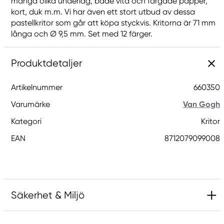
mängd olika underlag, både vita och färgade papper,
kort, duk m.m. Vi har även ett stort utbud av dessa
pastellkritor som går att köpa styckvis. Kritorna är 71 mm
långa och Ø 9,5 mm. Set med 12 färger.
Produktdetaljer
Artikelnummer
660350
Varumärke
Van Gogh
Kategori
Kritor
EAN
8712079099008
Säkerhet & Miljö