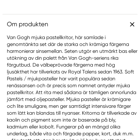
Om produkten
Van Gogh mjuka pastellkritor, här samlade i
genomtänkta set där de starka och krämiga färgerna
harmonierar sinsemellan. Seten utgör en utmärkt bas eller
utökning av din palett från Van Gogh-seriens rika
färgutbud. De välbeprövade färgerna med hög
ljusäkthet har tillverkats av Royal Talens sedan 1963. Soft
Pastels / mjukpasteller har varit populära sedan
renässansen och är precis som namnet antyder mjuka
pastellkritor. Att rita med sådana är tämligen annorlunda
jämfört med oljepasteller. Mjuka pasteller är krämigare
och lite smuligare, men ger samtidigt intensivare färger
som lätt kan blandas till nyanser. Kritorna är tillverkade av
kaolin och pigment som inte är baserade på bly,
kadmium eller kobolt. Fungerar på en mängd olika
underlag, både vita och färgade papper, kort, duk m.m.