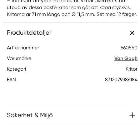
– förutsatt att ytan har struktur. Vi har även ett stort
utbud av dessa pastellkritor som går att köpa styckvis.
Kritorna är 71 mm långa och Ø 11,5 mm. Set med 12 färger.
Produktdetaljer
Artikelnummer
660550
Varumärke
Van Gogh
Kategori
Kritor
EAN
8712079386184
Säkerhet & Miljö
Ansvarig EU