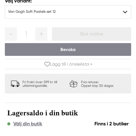
Välj variant:
Van Gogh Soft Pastels set 12
1
Slut online
Bevaka
Lägg till i önskelista »
Fri frakt över 599 kr till
Fria returer.
utlämningsställe.
Öppet köp 30 dagar.
Lagersaldo i din butik
Välj din butik
Finns i 2 butiker