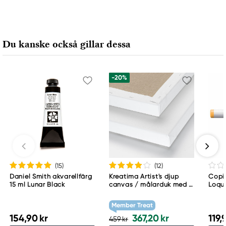
Van Gogh
Royal Talens Netherlands
Sophialaan 46
Du kanske också gillar dessa
7311 PD Apeldoorn, Netherlands
info@royaltalens.com
+31 (0)55 527 4700
-20%
(15
)
(12
)
Daniel Smith akvarellfärg
Kreatima Artist's djup
Copic
15 ml Lunar Black
canvas / målarduk med 4
Loqu
cm djup – 60×80 cm, 300
g/m²
Member Treat
154,90 kr
367,20 kr
119,
459 kr