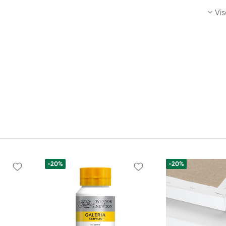
Vis
-20%
-20%