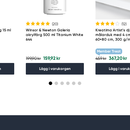
(20
)
(12
)
g 15 ml
Winsor & Newton Galeria
Kreatima Artist's d
akrylfärg 500 ml Titanium White
målarduk med 4 cm
644
60×80 cm, 300 g/
Member Treat
159,92 kr
367,20 kr
199,90 kr
459 kr
n
Lägg i varukorgen
Lägg i varu