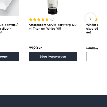
(17
)
jup canvas /
Amsterdam Acrylic akrylfärg 120
Winsor & Newt
 djup –
ml Titanium White 105
akvarellfärg 
m²
465
99,90 kr
143,
179,90 kr
Slu
korgen
Lägg i varukorgen
Hitt