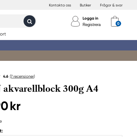
Kontakta oss
Butiker
Frågor & svar
Logga in
Registrera
ort
4.6
(7
recensioner
)
akvarellblock 300g A4
90 kr
e
t: