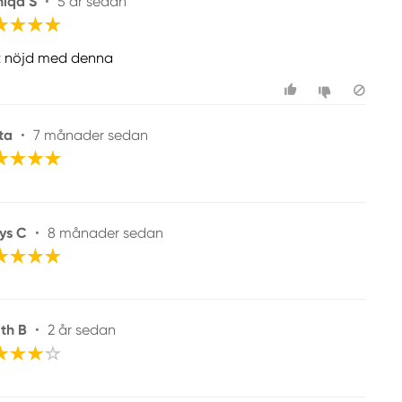
iqa S
•
5 år sedan
t nöjd med denna
ta
•
7 månader sedan
ys C
•
8 månader sedan
ith B
•
2 år sedan