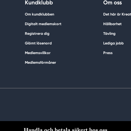
Kundklubb
Om oss
Om kundklubben
Det här är Krea
Digitalt medlemskort
Hållbarhet
Registrera dig
Tävling
Glömt lösenord
Lediga jobb
Medlemsvillkor
Press
Medlemsförmåner
Handla och betala säkert hos oss