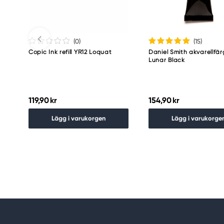
(0
)
(15
)
Copic Ink refill YR12 Loquat
Daniel Smith akvarellfär
Lunar Black
119,90 kr
154,90 kr
Lägg i varukorgen
Lägg i varukorge