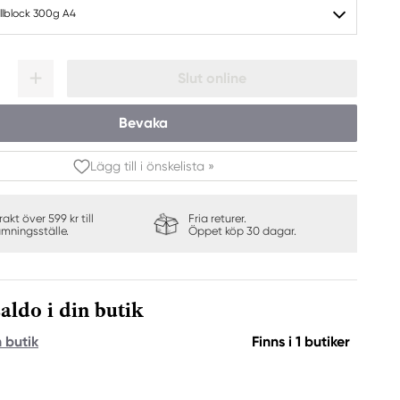
lblock 300g A4
Slut online
Bevaka
Lägg till i önskelista »
frakt över 599 kr till
Fria returer.
ämningsställe.
Öppet köp 30 dagar.
aldo i din butik
n butik
Finns i 1 butiker