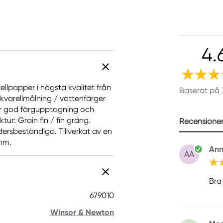
4.
llpapper i högsta kvalitet från
Baserat på 
akvarellmålning / vattenfärger
ör god färgupptagning och
ur: Grain fin / fin gräng.
Recensioner 
ldersbeständiga. Tillverkat av en
 mm.
Ann
AA
Bra
679010
Winsor & Newton