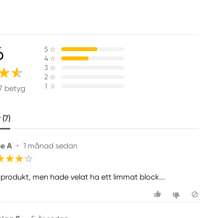
6
5
☆
4
☆
3
☆
2
☆
1
☆
7 betyg
(7)
e A
•
1 månad sedan
 produkt, men hade velat ha ett limmat block...