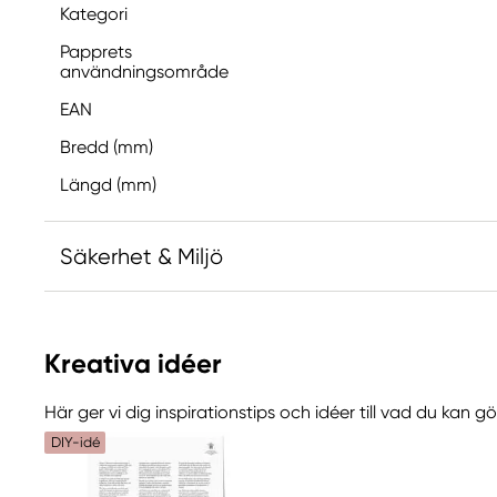
Kategori
Papprets
användningsområde
EAN
Bredd (mm)
Längd (mm)
Säkerhet & Miljö
Ansvarig EU
Kreativa idéer
Winsor & Newton
Colart Sweden AB
Här ger vi dig inspirationstips och idéer till vad du kan 
Östra Långgatan 87
DIY-idé
61930 Trosa, Sweden
info@colart.se