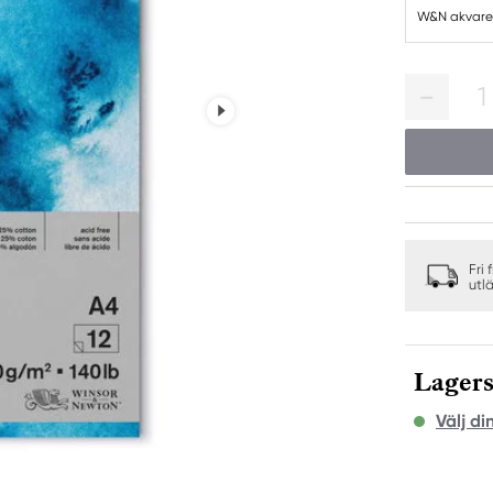
W&N akvarel
1
Fri 
utl
Lagers
Välj di