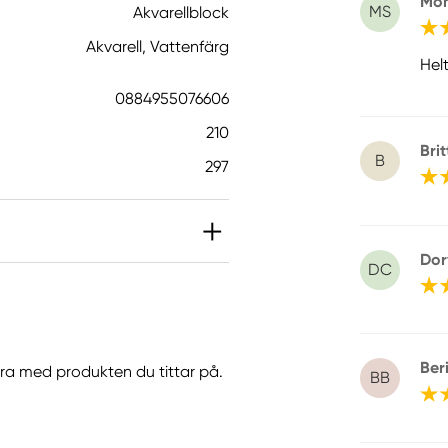
Mon
MS
Akvarellblock
Akvarell, Vattenfärg
Hel
0884955076606
210
Brit
B
297
Dor
DC
Ber
göra med produkten du tittar på.
BB