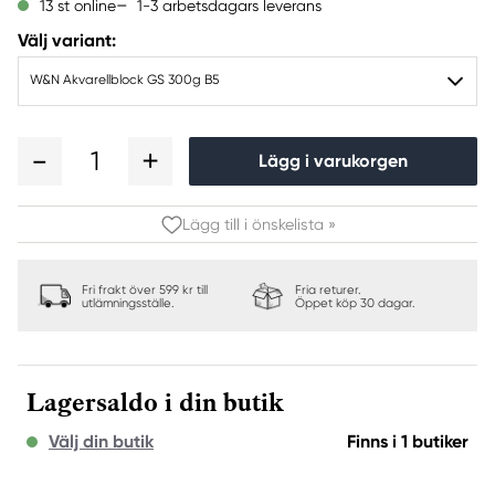
1-3 arbetsdagars leverans
13 st online
Välj variant:
W&N Akvarellblock GS 300g B5
1
Lägg i varukorgen
Lägg till i önskelista »
Fri frakt över 599 kr till
Fria returer.
utlämningsställe.
Öppet köp 30 dagar.
Lagersaldo i din butik
Välj din butik
Finns i 1 butiker