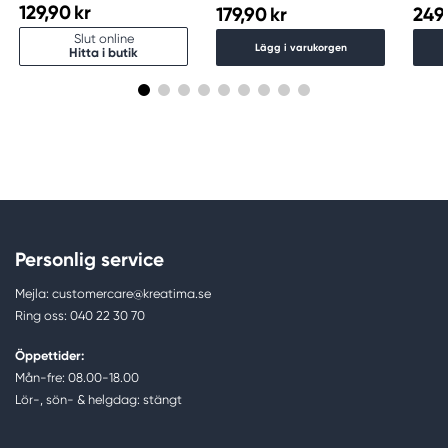
(210×297 mm), 12 ark, 300
129,90 kr
179,90 kr
249,
g/m²
Slut online
Lägg i varukorgen
Hitta i butik
Personlig service
Mejla: customercare@kreatima.se
Ring oss: 040 22 30 70
Öppettider:
Mån-fre: 08.00-18.00
Lör-, sön- & helgdag: stängt