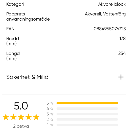
Kategori
Akvarellblock
Papprets
Akvarell, Vattenfärg
användningsområde
EAN
0884955076323
Bredd
178
(mm)
Längd
254
(mm)
Säkerhet & Miljö
Ansvarig EU
5.0
5
☆
Winsor & Newton
4
☆
Colart Sweden AB
3
☆
Östra Långgatan 87
2
☆
1
☆
61930 Trosa, Sweden
2 betyg