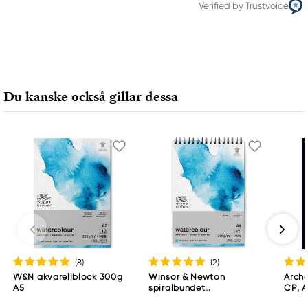
Verified by Trustvoice
Du kanske också gillar dessa
(8
)
(2
)
W&N akvarellblock 300g
Winsor & Newton
Arche
A5
spiralbundet
CP, A
akvarellblock, GF, A4
ark, 