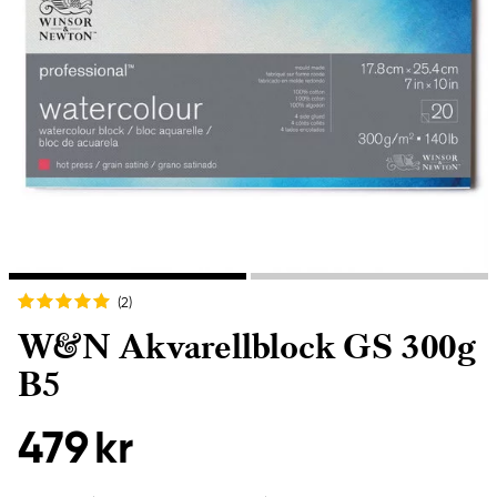
(2
)
W&N Akvarellblock GS 300g
B5
479 kr