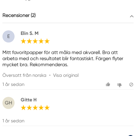
info@colart.se
Recensioner (2)
Elin S. M
E
Mitt favoritpapper för att måla med akvarell. Bra att
arbeta med och resultatet blir fantastiskt. Färgen flyter
mycket bra. Rekommenderas.
Översatt från norska
•
Visa original
1 år sedan
Gitte H
GH
1 år sedan