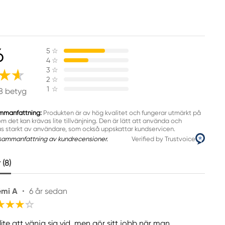
6
5
☆
4
☆
3
☆
2
☆
1
☆
8 betyg
mmanfattning:
Produkten är av hög kvalitet och fungerar utmärkt på
 det kan krävas lite tillvänjning. Den är lätt att använda och
 starkt av användare, som också uppskattar kundservicen.
sammanfattning av kundrecensioner.
Verified by Trustvoice
(8)
mi A
•
6 år sedan
lite att vänja sig vid, men gör sitt jobb när man