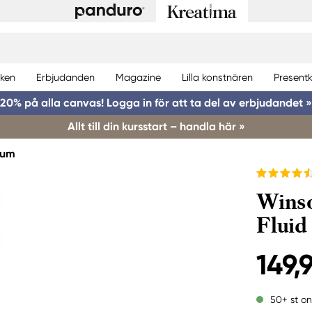
ken
Erbjudanden
Magazine
Lilla konstnären
Presentk
20% på alla canvas! Logga in för att ta del av erbjudandet »
Allt till din kursstart – handla här »
ium
Wins
Fluid
149,
50+ st on