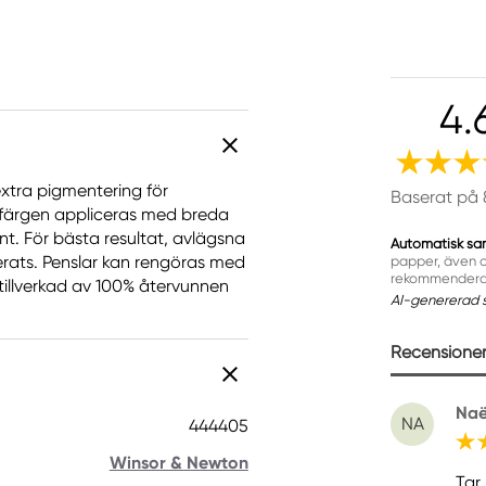
4.
xtra pigmentering för
Baserat på 
färgen appliceras med breda
. För bästa resultat, avlägsna
Automatisk sa
erats. Penslar kan rengöras med
papper, även om
rekommenderas
tillverkad av 100% återvunnen
AI-genererad 
Recensioner 
Naë
NA
444405
Winsor & Newton
Tar 