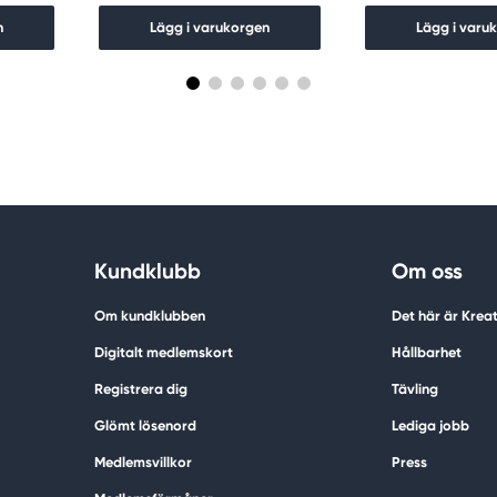
n
Lägg i varukorgen
Lägg i varu
Kundklubb
Om oss
Om kundklubben
Det här är Krea
Digitalt medlemskort
Hållbarhet
Registrera dig
Tävling
Glömt lösenord
Lediga jobb
Medlemsvillkor
Press