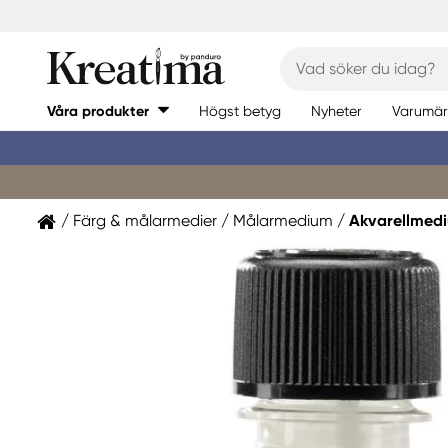
Våra produkter
Högst betyg
Nyheter
Varumär
Färg & målarmedier
Målarmedium
Akvarellmed