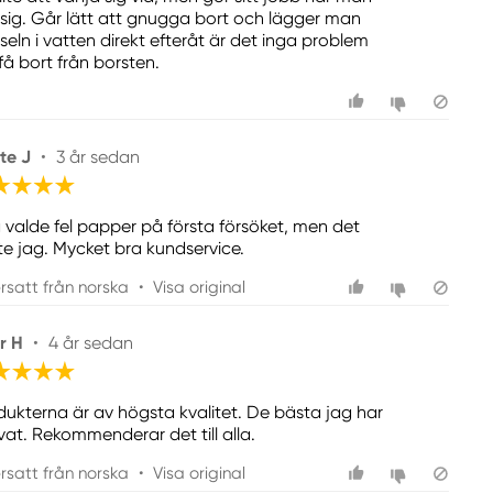
t sig. Går lätt att gnugga bort och lägger man
seln i vatten direkt efteråt är det inga problem
få bort från borsten.
te J
•
3 år sedan
 valde fel papper på första försöket, men det
ste jag. Mycket bra kundservice.
rsatt från norska
•
Visa original
r H
•
4 år sedan
dukterna är av högsta kvalitet. De bästa jag har
vat. Rekommenderar det till alla.
rsatt från norska
•
Visa original