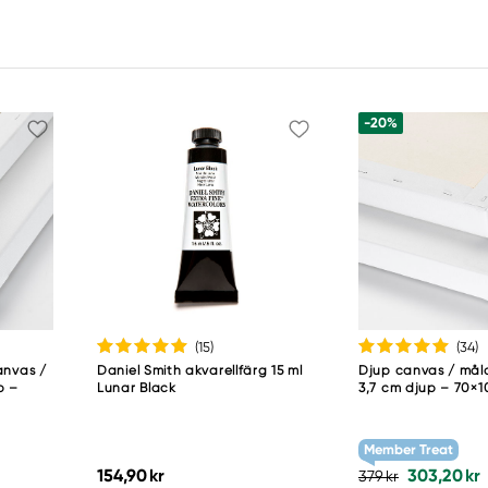
-20%
(15
)
(34
)
anvas /
Daniel Smith akvarellfärg 15 ml
Djup canvas / må
p –
Lunar Black
3,7 cm djup – 70×
Member Treat
154,90 kr
303,20 kr
379 kr