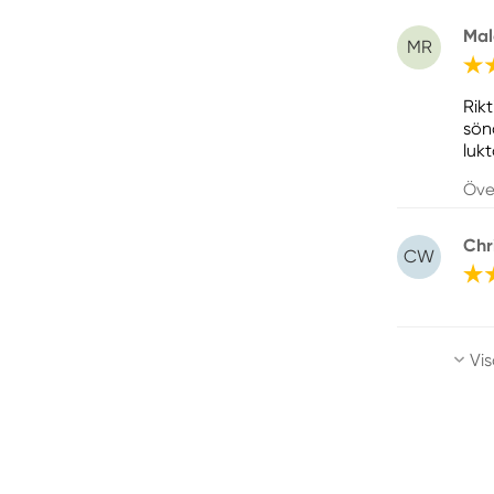
Mal
MR
Rik
sön
lukt
Öve
Chr
CW
Vis