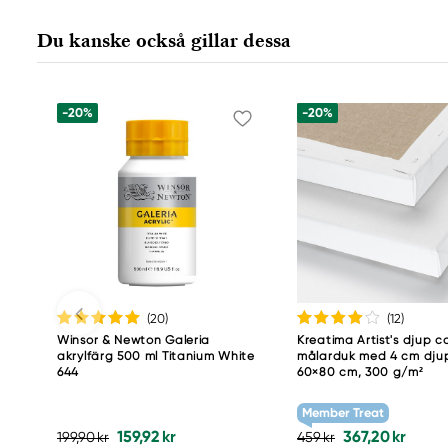
Du kanske också gillar dessa
-20%
-20%
(20
)
(12
)
Winsor & Newton Galeria
Kreatima Artist's djup c
akrylfärg 500 ml Titanium White
målarduk med 4 cm dju
644
60×80 cm, 300 g/m²
Member Treat
159,92 kr
367,20 kr
199,90 kr
459 kr