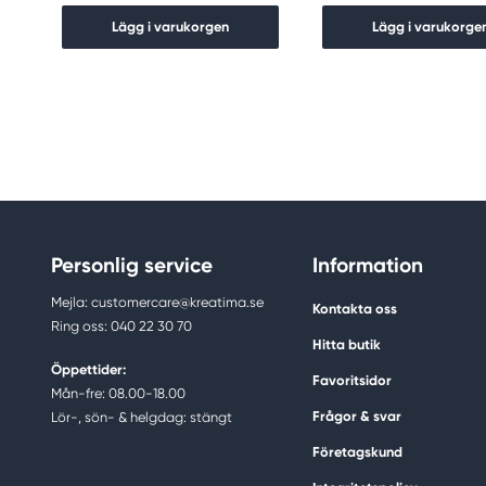
Lägg i varukorgen
Lägg i varukorge
Personlig service
Information
Mejla: customercare@kreatima.se
Kontakta oss
Ring oss: 040 22 30 70
Hitta butik
Öppettider:
Favoritsidor
Mån-fre: 08.00-18.00
Frågor & svar
Lör-, sön- & helgdag: stängt
Företagskund