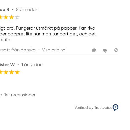
ou R
•
5 år sedan
tigt bra. Fungerar utmärkt på papper. Kan riva
der pappret lite när man tar bort det, och det
ar illa.
rsatt från danska
•
Visa original
ister W
•
1 år sedan
a fler recensioner
Verified by Trustvoice