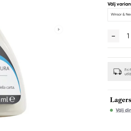
Välj varian
Winsor & New
1
Fri 
utl
Lagers
Välj di