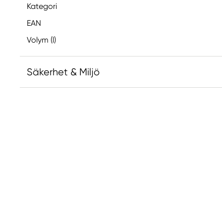
Kategori
EAN
Volym (l)
Säkerhet & Miljö
Ansvarig EU
Winsor & Newton
Colart Sweden AB
Östra Långgatan 87
61930 Trosa, Sweden
info@colart.se