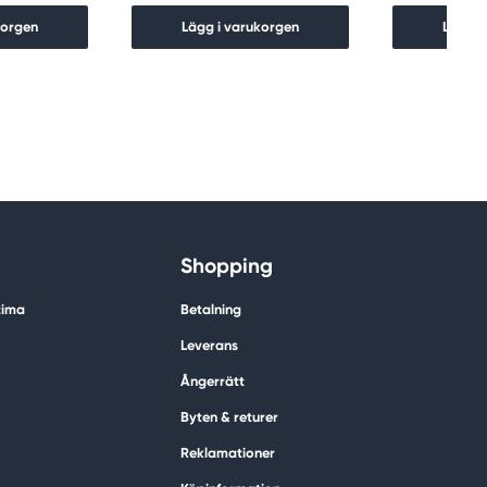
korgen
Lägg i varukorgen
Lägg i
Shopping
tima
Betalning
Leverans
Ångerrätt
Byten & returer
Reklamationer