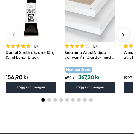
(15
)
(12
)
Daniel Smith akvarellfärg
Kreatima Artist's djup
Wins
15 ml Lunar Black
canvas / målarduk med 4
akryl
cm djup – 60×80 cm, 300
Whit
g/m²
Member Treat
154,90 kr
367,20 kr
459 kr
199,90
Lägg i varukorgen
Lägg i varukorgen