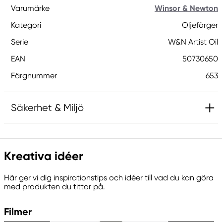
Varumärke
Winsor & Newton
Kategori
Oljefärger
Serie
W&N Artist Oil
EAN
50730650
Färgnummer
653
Säkerhet & Miljö
Ansvarig EU
Kreativa idéer
Winsor & Newton
Colart Sweden AB
Här ger vi dig inspirationstips och idéer till vad du kan göra
Östra Långgatan 87
med produkten du tittar på.
61930 Trosa, Sweden
info@colart.se
Filmer