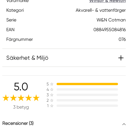
Varumärke
Winsor & Newton
Kategori
Akvarell- & vattenfärger
Serie
W&N Cotman
EAN
0884955084816
Färgnummer
076
Säkerhet & Miljö
Innehåller 2-metyl-1,2-bensotiazol-3-(2H)-on;
[MBIT]. Kan orsaka en allergisk reaktion.
5.0
5
☆
4
☆
3
☆
Ansvarig EU
2
☆
1
☆
3 betyg
Winsor & Newton
Colart Sweden AB
Östra Långgatan 87
Recensioner (3)