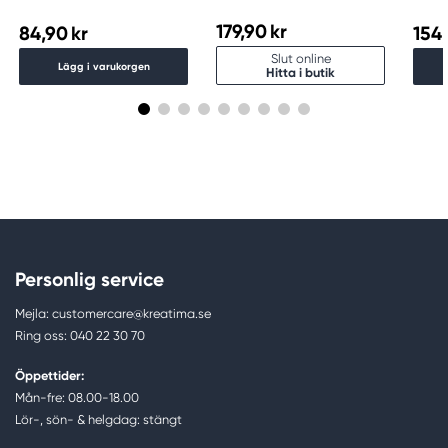
5 ml Indigo 322
14 ml Payne'S Gray 465
179,90 kr
84,90 kr
154,
Slut online
Lägg i varukorgen
Hitta i butik
Personlig service
Mejla: customercare@kreatima.se
Ring oss: 040 22 30 70
Öppettider:
Mån-fre: 08.00-18.00
Lör-, sön- & helgdag: stängt