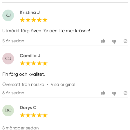
61930 Trosa, Sweden
info@colart.se
Kristina J
KJ
Utmärkt färg även för den lite mer kräsne!
5 år sedan
Camilla J
CJ
Fin färg och kvalitet.
Översatt från norska
•
Visa original
6 år sedan
Dorys C
DC
8 månader sedan