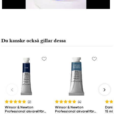
Du kanske också gillar dessa
(2
)
(4
)
Winsor & Newton
Winsor & Newton
Danie
Professional akvarellfärg
Professional akvarellfärg
15 ml