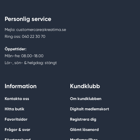
Personlig service
Mejla: customercare@kreatima.se
Ring oss: 040 22 30 70
Öppettider:
Mån-fre: 08.00-18.00
Lör-, sön- & helgdag: stängt
Information
Kundklubb
Kontakta oss
Om kundklubben
Hitta butik
Digitalt medlemskort
Favoritsidor
Registrera dig
Frågor & svar
Glömt lösenord
Företagskund
Medlemsvillkor