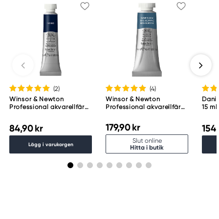
(2
)
(4
)
Winsor & Newton
Winsor & Newton
Danie
Professional akvarellfärg
Professional akvarellfärg
15 ml
5 ml Indigo 322
14 ml Payne'S Gray 465
179,90 kr
84,90 kr
154,
Slut online
Lägg i varukorgen
Hitta i butik