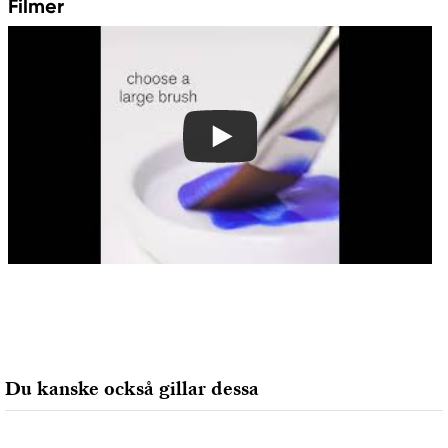
Colart Sweden AB
Filmer
Östra Långgatan 87
61930 Trosa, Sweden
info@colart.se
Du kanske också gillar dessa