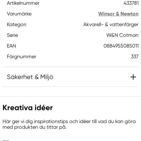
Artikelnummer
433781
Varumärke
Winsor & Newton
Kategori
Akvarell- & vattenfärger
Serie
W&N Cotman
EAN
0884955085011
Färgnummer
337
Säkerhet & Miljö
Innehåller 2-metyl-1,2-bensotiazol-3-(2H)-on;
[MBIT]. Kan orsaka en allergisk reaktion.
Kreativa idéer
Här ger vi dig inspirationstips och idéer till vad du kan göra
Ansvarig EU
med produkten du tittar på.
Winsor & Newton