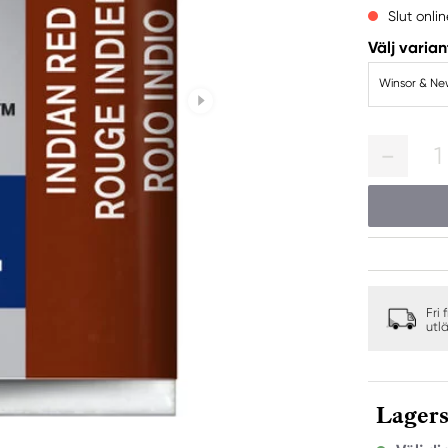
Slut onlin
Välj varian
Winsor & Ne
1
Fri 
utl
Lagers