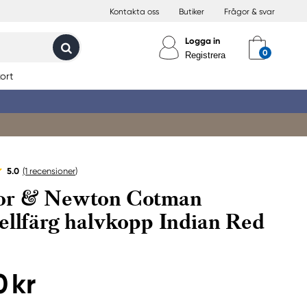
Kontakta oss
Butiker
Frågor & svar
Logga in
Registrera
ort
5.0
(1
recensioner
)
or & Newton Cotman
ellfärg halvkopp Indian Red
0 kr