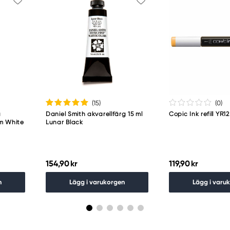
(15
)
(0
)
a
Daniel Smith akvarellfärg 15 ml
Copic Ink refill YR
um White
Lunar Black
154,90 kr
119,90 kr
n
Lägg i varukorgen
Lägg i varu