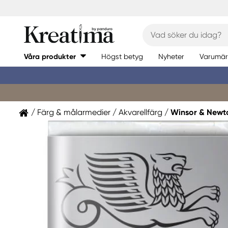
Våra produkter
Högst betyg
Nyheter
Varumär
Färg & målarmedier
Akvarellfärg
Winsor & Newt