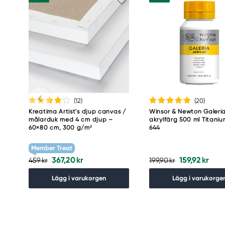
61930 Trosa, Sweden
info@colart.se
(12
)
(20
)
Kreatima Artist's djup canvas /
Winsor & Newton Galeri
målarduk med 4 cm djup –
akrylfärg 500 ml Titani
60×80 cm, 300 g/m²
644
Member Treat
367,20 kr
159,92 kr
459 kr
199,90 kr
Lägg i varukorgen
Lägg i varukorge