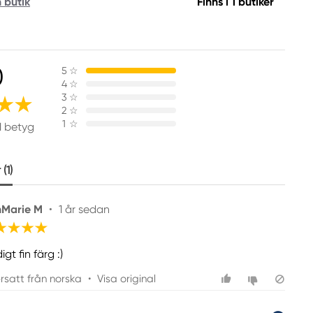
n butik
Finns i 1 butiker
0
5
☆
4
☆
3
☆
2
☆
1
☆
1 betyg
(1)
nMarie M
•
1 år sedan
igt fin färg :)
rsatt från norska
•
Visa original