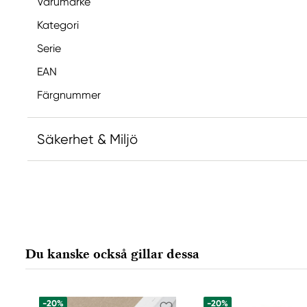
Varumärke
Kategori
Serie
EAN
Färgnummer
Säkerhet & Miljö
Innehåller 2-metyl-1,2-bensotiazol-3-(2H)-on; [MB
allergisk reaktion.
Ansvarig EU
Du kanske också gillar dessa
Winsor & Newton
Colart Sweden AB
Östra Långgatan 87
-20%
-20%