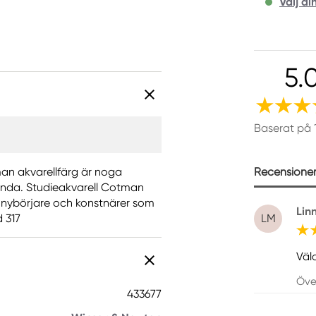
Välj di
5.
Baserat på 
Recensioner 
an akvarellfärg är noga
landa. Studieakvarell Cotman
 nybörjare och konstnärer som
Lin
d 317
LM
Väld
Öve
433677