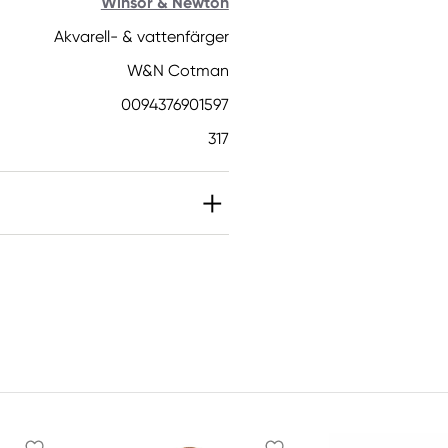
Winsor & Newton
Akvarell- & vattenfärger
W&N Cotman
0094376901597
317
IT]. Kan orsaka en