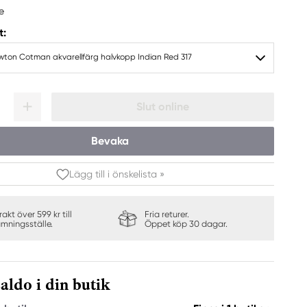
e
t:
wton Cotman akvarellfärg halvkopp Indian Red 317
Slut online
Bevaka
Lägg till i önskelista »
frakt över 599 kr till
Fria returer.
ämningsställe.
Öppet köp 30 dagar.
aldo i din butik