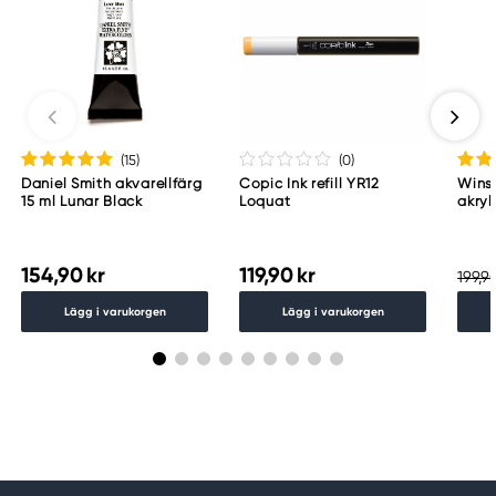
Östra Långgatan 87
61930 Trosa, Sweden
info@colart.se
(15
)
(0
)
Daniel Smith akvarellfärg
Copic Ink refill YR12
Wins
15 ml Lunar Black
Loquat
akryl
Whit
154,90 kr
119,90 kr
199,90
Lägg i varukorgen
Lägg i varukorgen