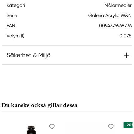
Kategori
Målarmedier
Serie
Galeria Acrylic W&N
EAN
0094376968736
Volym (l)
0.075
Säkerhet & Miljö
Innehåller 1,2-benzisotiazol-3(2H)-on (biocid). Kan
orsaka en allergisk reaktion.
Innehåller 2-metyl-1,2-bensotiazol-3-(2H)-on;
[MBIT]. Kan orsaka en allergisk reaktion.
Du kanske också gillar dessa
Ansvarig EU
Winsor & Newton
-20
Colart Sweden AB