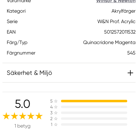
Varumärke
Winsor & Newton
Kategori
Akrylfärger
Serie
W&N Prof. Acrylic
EAN
5012572011532
Färg/Typ
Quinacridone Magenta
Färgnummer
545
Säkerhet & Miljö
Ansvarig EU
5.0
5
☆
Winsor & Newton
4
☆
Colart Sweden AB
3
☆
Östra Långgatan 87
2
☆
1
☆
61930 Trosa, Sweden
1 betyg
info@colart.se