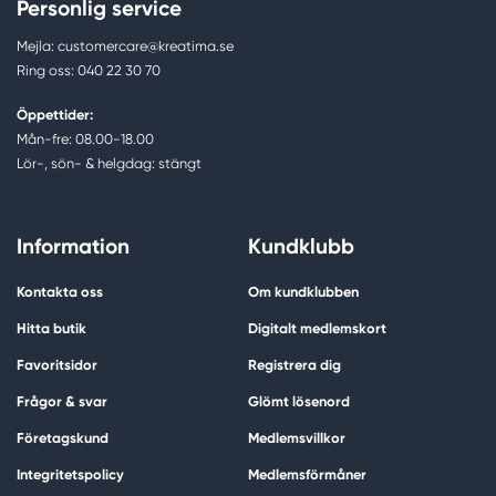
Personlig service
Mejla: customercare@kreatima.se
Ring oss: 040 22 30 70
Öppettider:
Mån-fre: 08.00-18.00
Lör-, sön- & helgdag: stängt
Information
Kundklubb
Kontakta oss
Om kundklubben
Hitta butik
Digitalt medlemskort
Favoritsidor
Registrera dig
Frågor & svar
Glömt lösenord
Företagskund
Medlemsvillkor
Integritetspolicy
Medlemsförmåner