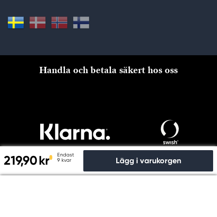
Handla och betala säkert hos oss
Endast
219,90 kr
Lägg i varukorgen
9 kvar
Till kassan