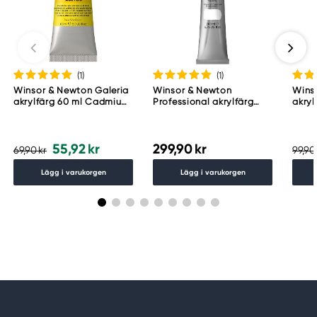
(1
)
(1
)
Winsor & Newton Galeria
Winsor & Newton
Wins
akrylfärg 60 ml Cadmium
Professional akrylfärg
akryl
Yellow Medium Hue 120
200 ml Titanium White
Whit
644 s1.
55,92 kr
299,90 kr
69,90 kr
99,90
Lägg i varukorgen
Lägg i varukorgen