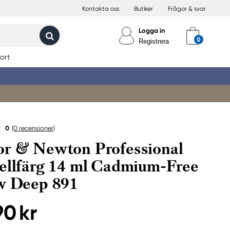
Kontakta oss
Butiker
Frågor & svar
Logga in
Registrera
ort
0
(0
recensioner
)
r & Newton Professional
ellfärg 14 ml Cadmium-Free
w Deep 891
90 kr