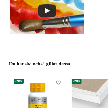
61930 Trosa, Sweden
info@colart.se
Du kanske också gillar dessa
-20%
-20%