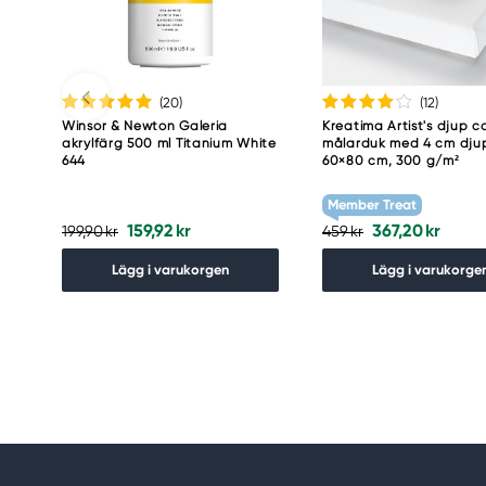
(20
)
(12
)
Winsor & Newton Galeria
Kreatima Artist's djup c
akrylfärg 500 ml Titanium White
målarduk med 4 cm dju
644
60×80 cm, 300 g/m²
Member Treat
159,92 kr
367,20 kr
199,90 kr
459 kr
Lägg i varukorgen
Lägg i varukorge