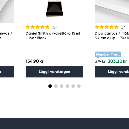
(15
)
(34
)
anvas /
Daniel Smith akvarellfärg 15 ml
Djup canvas / må
p –
Lunar Black
3,7 cm djup – 70×
Member Treat
154,90 kr
303,20 kr
379 kr
n
Lägg i varukorgen
Lägg i varu