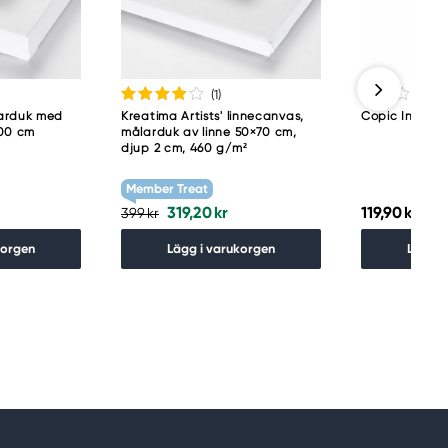
(1
)
larduk med
Kreatima Artists' linnecanvas,
Copic Ink refi
100 cm
målarduk av linne 50×70 cm,
djup 2 cm, 460 g/m²
Member Treat
319,20 kr
119,90 kr
399 kr
korgen
Lägg i varukorgen
Lägg i