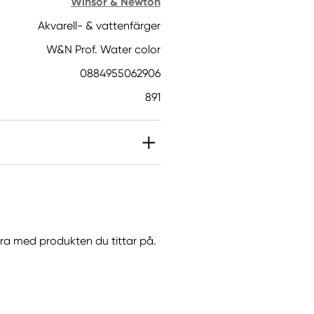
Winsor & Newton
Akvarell- & vattenfärger
W&N Prof. Water color
0884955062906
891
IT]. Kan orsaka en
göra med produkten du tittar på.