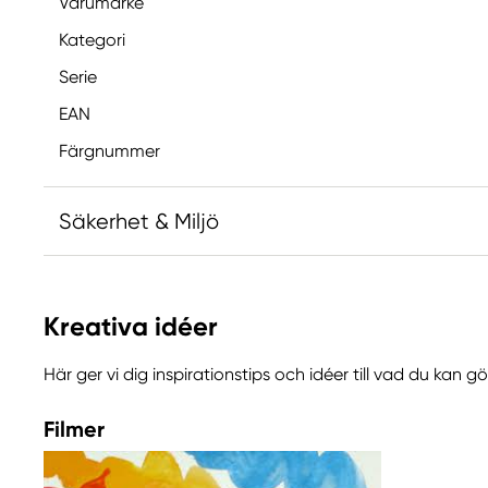
Varumärke
Kategori
Serie
EAN
Färgnummer
Säkerhet & Miljö
Innehåller 2-metyl-1,2-bensotiazol-3-(2H)-on; [MB
allergisk reaktion.
Kreativa idéer
Här ger vi dig inspirationstips och idéer till vad du kan 
Ansvarig EU
Winsor & Newton
Filmer
Colart Sweden AB
Östra Långgatan 87