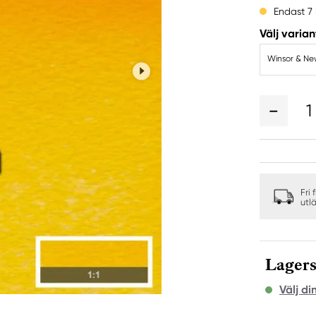
Endast 7 
Välj varian
1
Fri 
utl
Lagers
Välj di