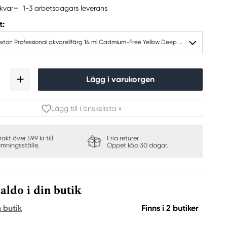
1-3 arbetsdagars leverans
kvar
t:
Winsor & Newton Professional akvarellfärg 14 ml Cadmium-Free Yellow Deep 891
Lägg i varukorgen
Lägg till i önskelista »
frakt över 599 kr till
Fria returer.
ämningsställe.
Öppet köp 30 dagar.
aldo i din butik
n butik
Finns i 2 butiker