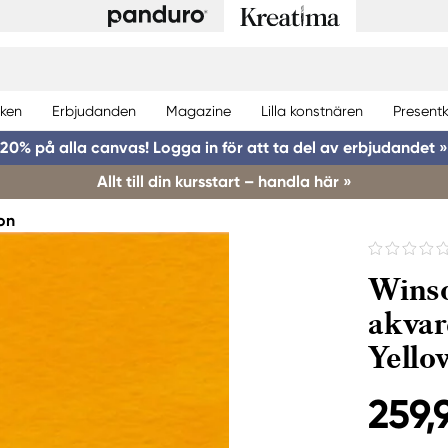
ken
Erbjudanden
Magazine
Lilla konstnären
Presentk
20% på alla canvas! Logga in för att ta del av erbjudandet »
Allt till din kursstart – handla här »
on
Winso
akvar
Yello
259,