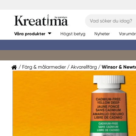
Våra produkter
Högst betyg
Nyheter
Varumär
Färg & målarmedier
Akvarellfärg
Winsor & Newt